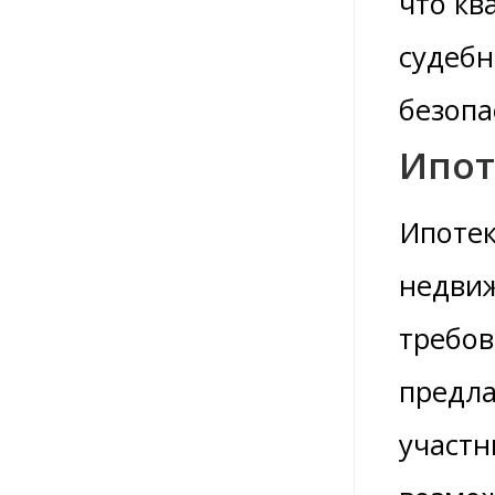
что кв
судебн
безопа
Ипот
Ипотек
недвиж
требов
предла
участн