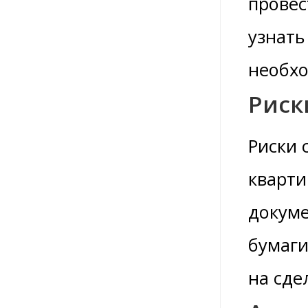
провес
узнать
необх
Риск
Риски 
кварт
докуме
бумаги
на сде