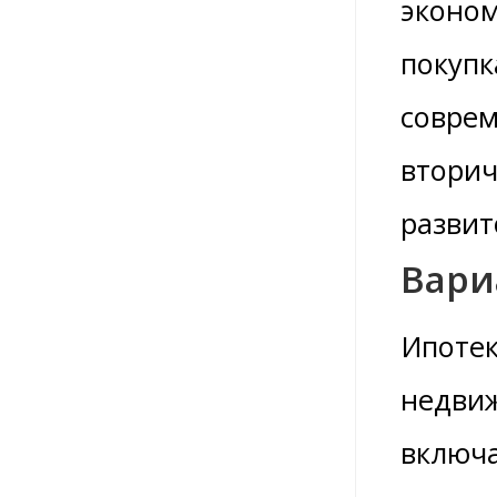
эконом
покупк
соврем
вторич
развит
Вари
Ипотек
недвиж
включа