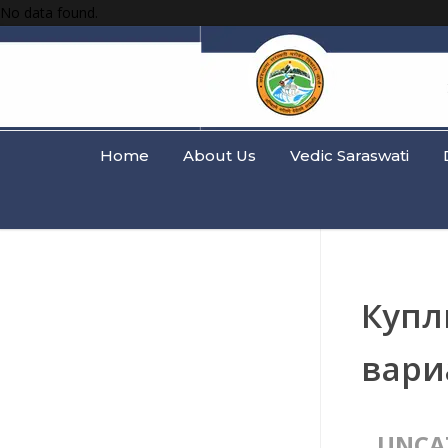
No data found.
Home
About Us
Vedic Saraswati
Купл
вари
UNCA