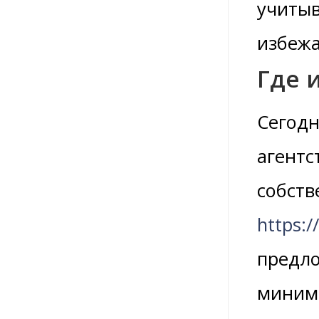
учитыв
избежа
Где 
Сегодн
агентс
собств
https:/
предло
миними