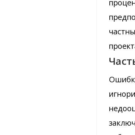
процен
предпо
частны
проект
Част
Ошибки
игнори
недооц
заключ