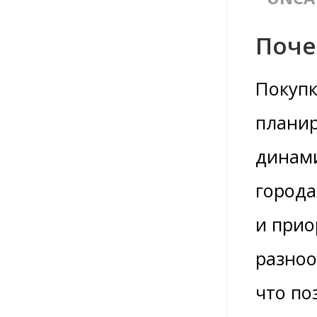
Поче
Покупк
планир
динами
города
и прио
разноо
что по