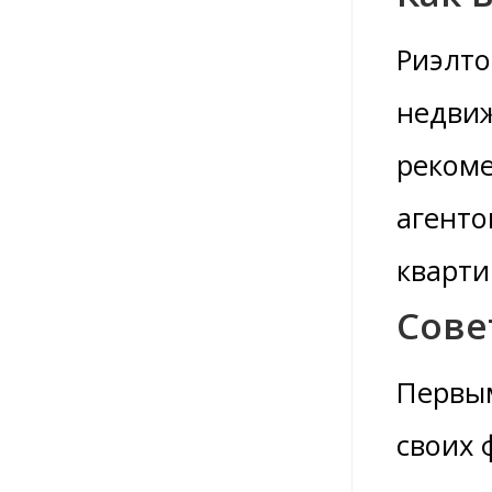
Риэлто
недвиж
рекоме
агенто
кварти
Сове
Первым
своих 