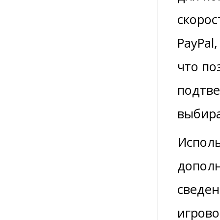
скорос
PayPal
что по
подтве
выбира
Исполь
дополн
сведен
игрово