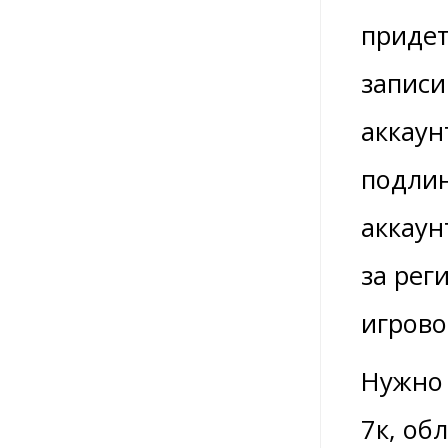
придет
записи
аккаун
подлин
аккаун
за рег
игрово
Нужно 
7к, об