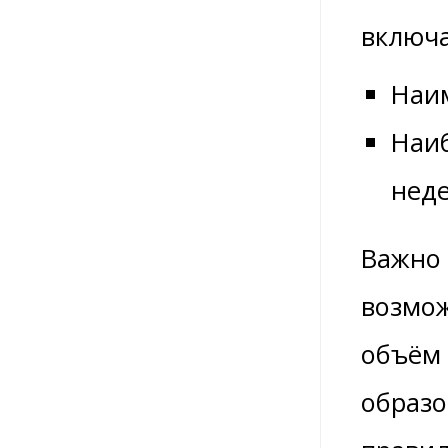
включа
Наим
Наиб
нед
Важно 
возмож
объём 
образо