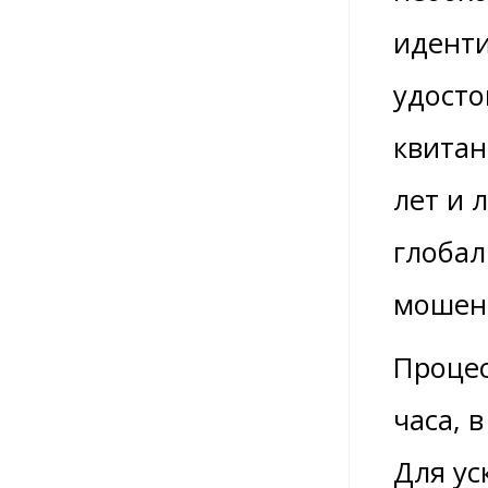
иденти
удосто
квитан
лет и 
глобал
мошен
Процес
часа, 
Для ус