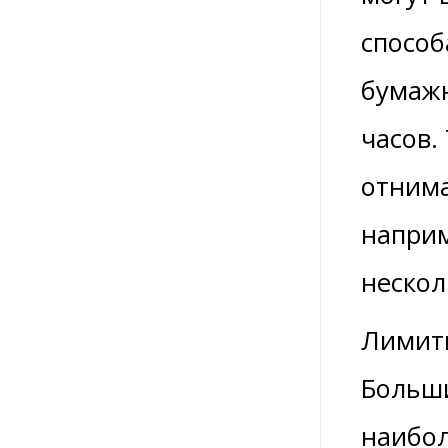
способ
бумажн
часов.
отнима
наприм
нескол
Лимиты
Больши
наибол