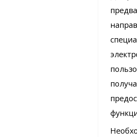
предва
направ
специа
электр
пользо
получа
предос
функци
Необхо