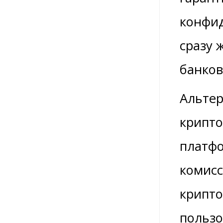
конфи
сразу 
банков
Альте
крипто
платф
комисс
крипто
пользо