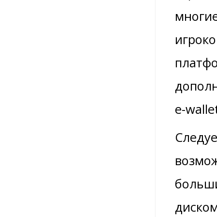
многие
игроко
платфо
дополн
e-walle
Следуе
возмож
больши
диском