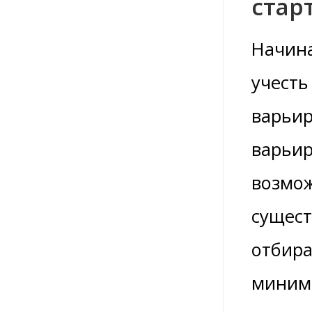
стар
Начин
учесть
варьир
варьир
возмож
сущест
отбира
миними