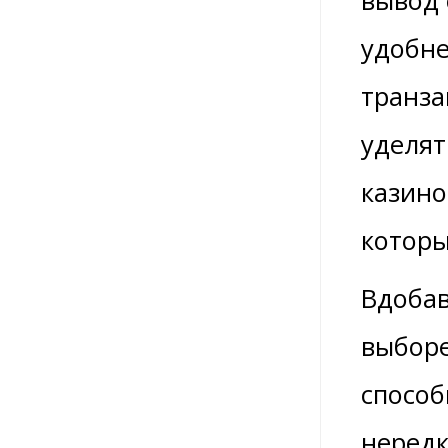
вывод 
удобне
транза
уделят
казино
которы
Вдобав
выборе
способ
нередк