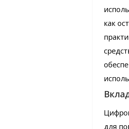
исполь
как ос
практи
средст
обеспе
исполь
Вкла
Цифров
для по