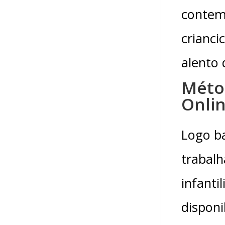
contem
crianci
alento 
Métod
Onli
Logo ba
trabal
infanti
disponi