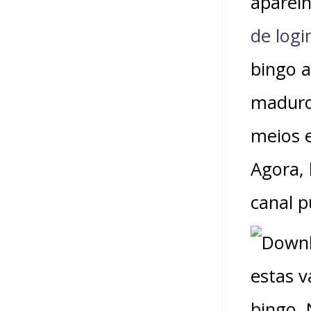
aparelh
de logi
bingo a
maduro 
meios e
Agora, 
canal p
estas v
bingo. 