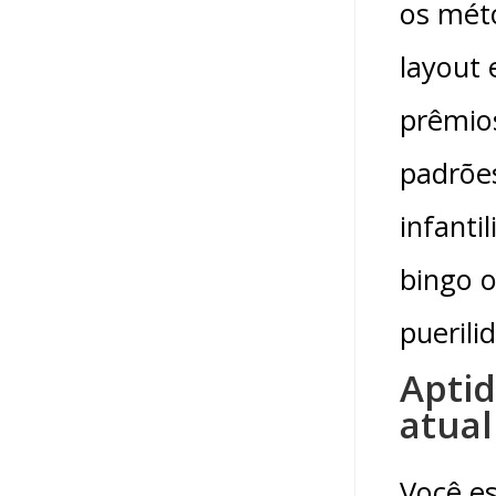
os méto
layout 
prêmio
padrões
infanti
bingo o
puerili
Aptid
atual
Você e