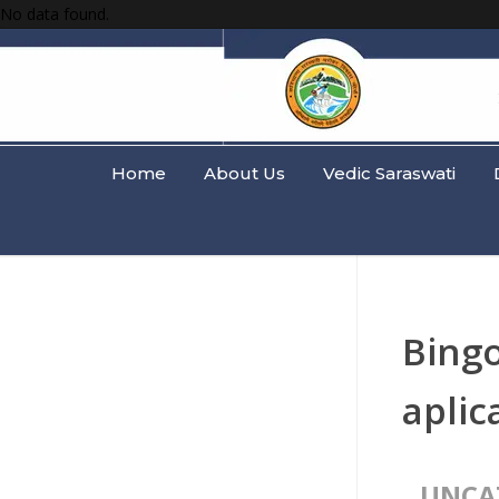
No data found.
Home
About Us
Vedic Saraswati
Bingo
aplic
UNCA