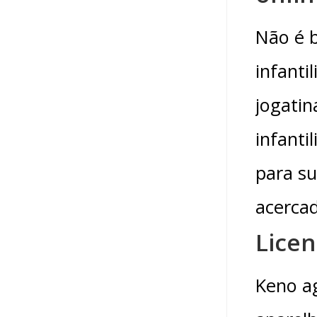
Não é b
infanti
jogatin
infanti
para s
acercad
Licen
Keno a