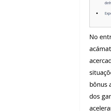
dinh
Exp
No entr
acámat
acercad
situaçõ
bônus 
dos gan
acelera