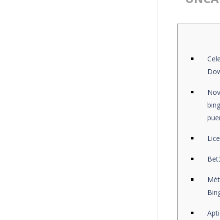
Cel
Dow
Nov
bin
pue
Lice
Bet
Mét
Bin
Apt