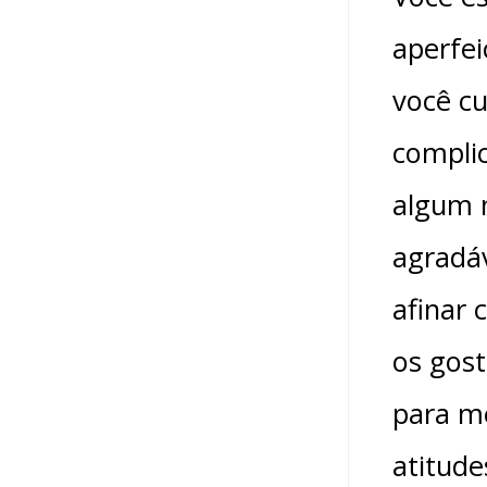
aperfei
você c
compli
algum 
agradáv
afinar 
os gos
para m
atitude