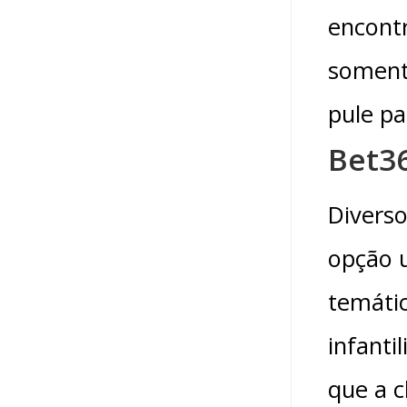
encontr
somente
pule pa
Bet3
Diverso
opção u
temátic
infanti
que a c