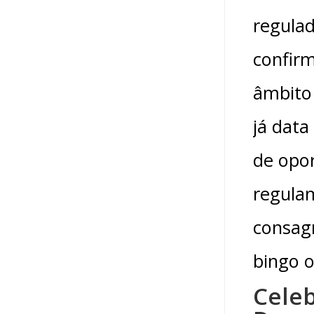
regula
confirm
âmbito 
já data
de opo
regulam
consagr
bingo o
Cele