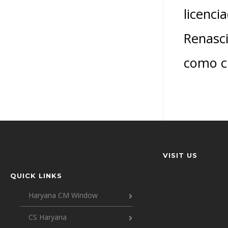
licenci
Renasci
como cr
VISIT US
QUICK LINKS
Haryana CM Window
CS Haryana