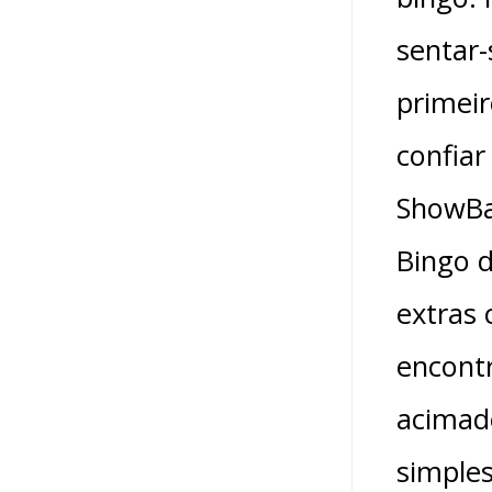
sentar-
primeir
confia
ShowBal
Bingo 
extras 
encont
acimade
simple