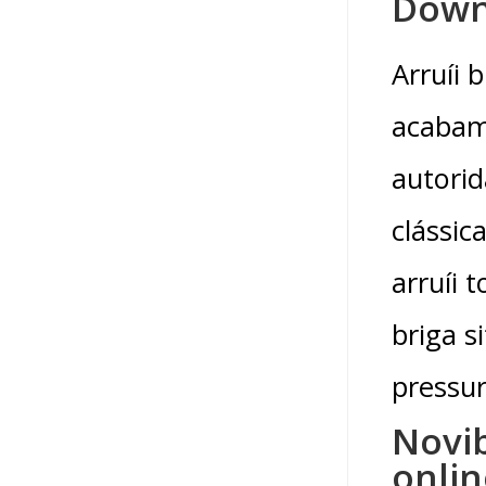
Downl
Arruíi
acabam
autorid
clássic
arruíi
briga 
pressur
Novib
onli