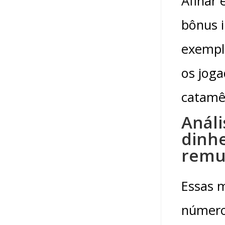
Afinar 
bônus i
exempl
os joga
catamên
Análi
dinh
remu
Essas m
número 