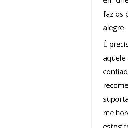
em dife
faz os 
alegre.
É preci
aquele 
confiad
recome
suporta
melhore
esfogí