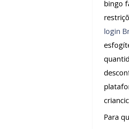
bingo f
restriç
login Br
esfogít
quantid
descon
platafo
crianci
Para q