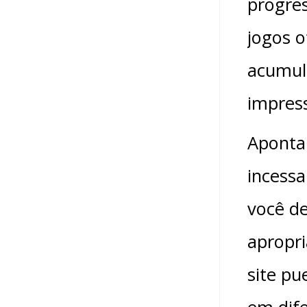
progres
jogos o
acumula
impress
Apontar
incessa
você de
apropr
site pu