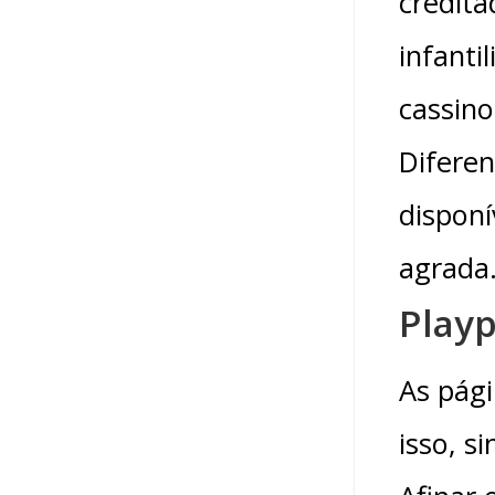
credita
infanti
cassin
Diferen
disponí
agrada
Playp
As pági
isso, s