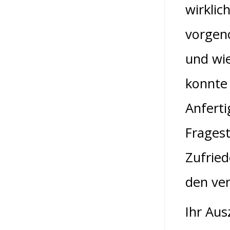
wirklic
vorgeno
und wie
konnte 
Anferti
Fragest
Zufrie
den ve
Ihr Aus