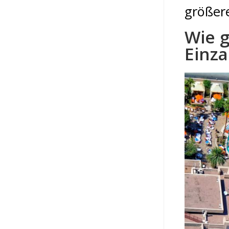
größere
Wie g
Einz