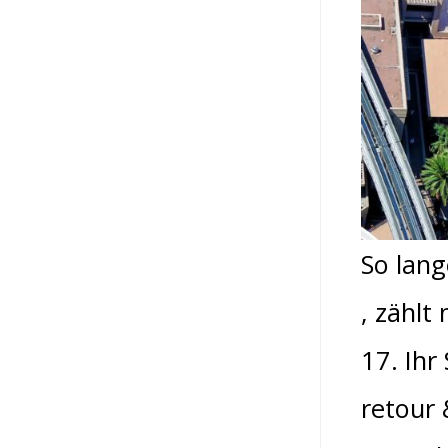
So lang
, zählt
17. Ih
retour 