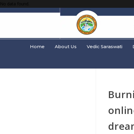
No data found.
Home
About Us
Vedic Saraswati
Burn
onlin
dream