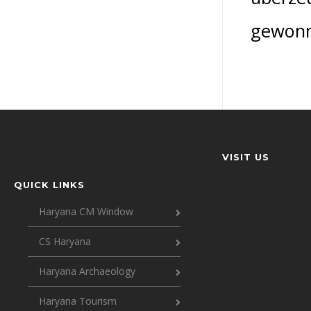
gewonne
VISIT US
QUICK LINKS
Haryana CM Window
CS Haryana
Haryana Archaeology
Haryana Tourism