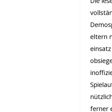
Die les
vollst
Demospi
eltern 
einsatz
obsieg
inoffiz
Spiela
nützlic
ferner