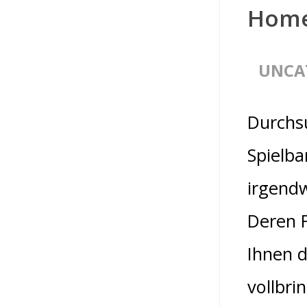
Home
UNCA
Durchsu
Spielba
irgendw
Deren F
Ihnen d
vollbri