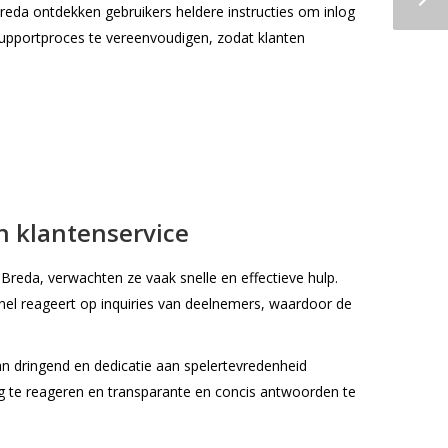
eda ontdekken gebruikers heldere instructies om inlog
 supportproces te vereenvoudigen, zodat klanten
n klantenservice
eda, verwachten ze vaak snelle en effectieve hulp.
snel reageert op inquiries van deelnemers, waardoor de
n dringend en dedicatie aan spelertevredenheid
 vlug te reageren en transparante en concis antwoorden te