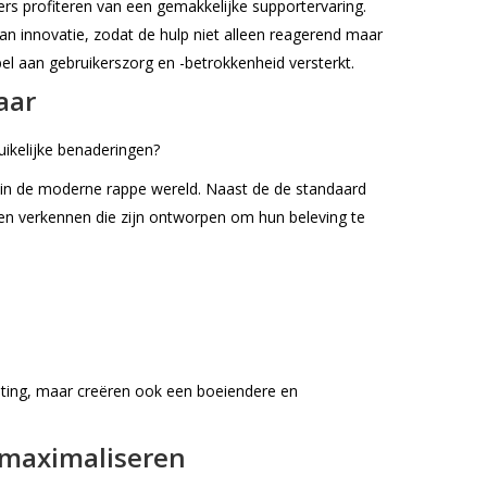
s profiteren van een gemakkelijke supportervaring.
an innovatie, zodat de hulp niet alleen reagerend maar
abel aan gebruikerszorg en -betrokkenheid versterkt.
aar
uikelijke benaderingen?
 in de moderne rappe wereld. Naast de de standaard
n verkennen die zijn ontworpen om hun beleving te
chting, maar creëren ook een boeiendere en
 maximaliseren