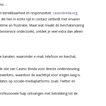
 bereikbaarheid en responsiviteit.
casinobreda.org
die hen in echte tijd in contact verbindt met ervaren
ntime en frustratie. Maar wat maakt de livechatervaring
tenservice onderzoekt, ontdek je veel extra dan alleen
e kanalen, waaronder e-mail, telefoon en livechat,
 de site van Casino Breda voor directe ondersteuning.
erkers, waardoor de wachttijd voor vragen laag is.
dates op sociale-mediaplatforms zoals Twitter en
professionele hulp ontvangen met betrekking tot de