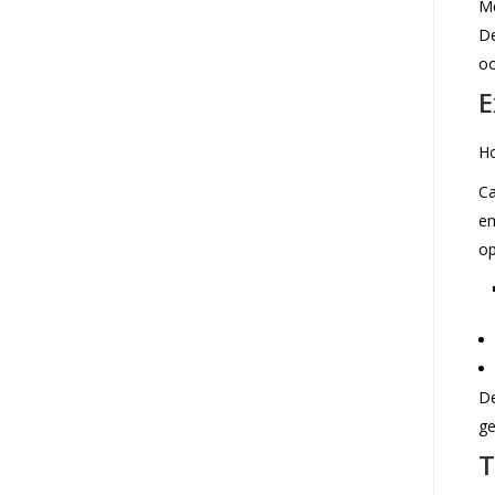
Me
De
oo
E
Ho
Ca
em
op
De
ge
T