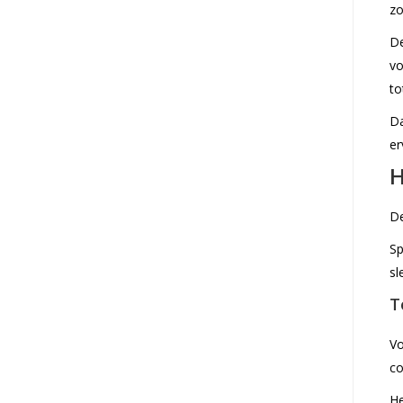
zo
De
vo
to
Da
er
H
De
Sp
sl
T
Vo
co
He