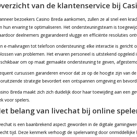
verzicht van de klantenservice bij Cas
nneer bezoekers Casino Breda aankomen, zullen ze al snel een krach
 hun ervaring te optimaliseren. Het ondersteuningsteam is toegewijd
ardoor deelnemers gegarandeerd vlugge en efficiënte resoluties ont
n e-mailvragen tot telefoon ondersteuning: elke interactie is gericht
lossen van problemen. Het ervaren personeel is uitstekend opgeleid i
schikbaar om op maat gemaakte ondersteuning te geven, afgestemd
equent cursussen garanderen ervoor dat ze op de hoogte zijn van de 
oruitziende strategie bevordert een ontspannen omgeving en bevordert
sino Breda maakt zich zich duidelijk door haar toewijding aan een ge
ek voor spelers.
et belang van livechat bij online spel
vechat is een baanbrekend aspect geworden in de digitale gamingwere
 echt tijd. Deze kenmerk verhoogt de spelervaring door onmiddellijke 