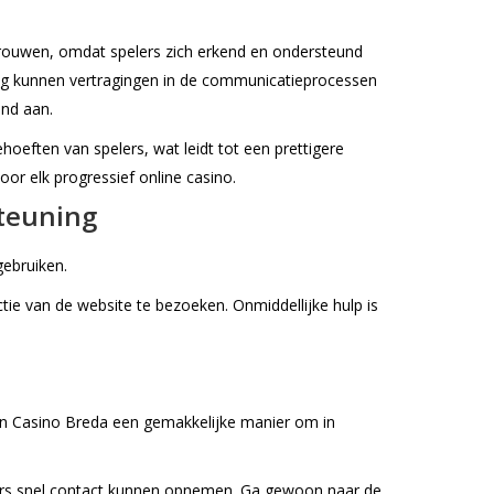
trouwen, omdat spelers zich erkend en ondersteund
ing kunnen vertragingen in de communicatieprocessen
end aan.
hoeften van spelers, wat leidt tot een prettigere
 voor elk progressief online casino.
steuning
gebruiken.
tie van de website te bezoeken. Onmiddellijke hulp is
van Casino Breda een gemakkelijke manier om in
elers snel contact kunnen opnemen. Ga gewoon naar de