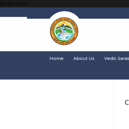
No data found.
Home
About Us
Vedic Sara
C