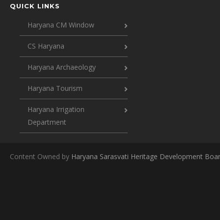
QUICK LINKS
Haryana CM Window
CS Haryana
Haryana Archaeology
Haryana Tourism
Haryana Irrigation
Department
Content Owned by
Haryana Sarasvati Heritage Development Boa