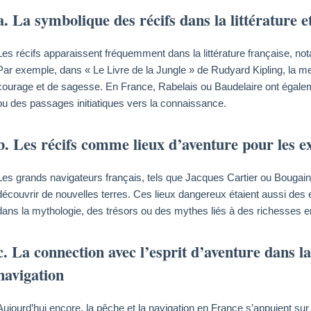
a. La symbolique des récifs dans la littérature et
Les récifs apparaissent fréquemment dans la littérature française, 
Par exemple, dans « Le Livre de la Jungle » de Rudyard Kipling, la m
courage et de sagesse. En France, Rabelais ou Baudelaire ont égale
ou des passages initiatiques vers la connaissance.
b. Les récifs comme lieux d’aventure pour les e
Les grands navigateurs français, tels que Jacques Cartier ou Bougainvi
découvrir de nouvelles terres. Ces lieux dangereux étaient aussi des e
dans la mythologie, des trésors ou des mythes liés à des richesses e
c. La connection avec l’esprit d’aventure dans la
navigation
Aujourd’hui encore, la pêche et la navigation en France s’appuient sur 