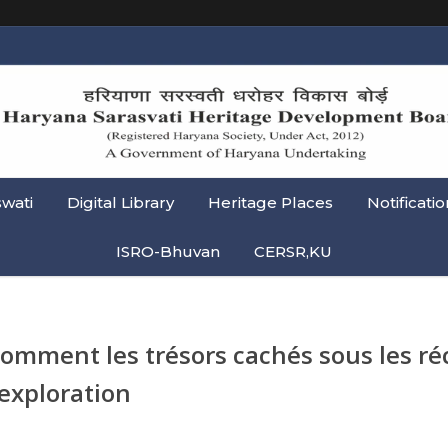
swati
Digital Library
Heritage Places
Notificatio
ISRO-Bhuvan
CERSR,KU
omment les trésors cachés sous les réc
’exploration