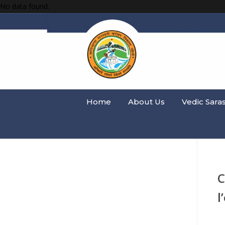
No data found.
Home
About Us
Vedic Sara
C
l