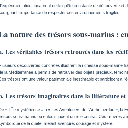
d’expérimentation, incarnent cette quête constante de découverte et de
soulignant l’importance de respecter ces environnements fragiles.
La nature des trésors sous-marins : en
a. Les véritables trésors retrouvés dans les réc
Plusieurs découvertes concrètes illustrent la richesse sous-marine f
de la Méditerranée a permis de retrouver des objets précieux, témoin
Ces trésors ont une valeur patrimoniale inestimable et participent à l’é
b. Les trésors imaginaires dans la littérature et
De « L’Île mystérieuse » à « Les Aventuriers de l’Arche perdue », la Fra
trésors sous-marins ou enfouis jouent un rôle central. Ces œuvres alime
symbolique de la quête, mêlant aventure, courage et mystère.