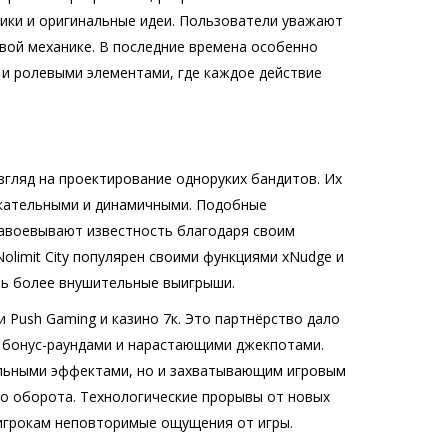
ики и оригинальные идеи. Пользователи уважают
овой механике. В последние времена особенно
и ролевыми элементами, где каждое действие
згляд на проектирование одноруких бандитов. Их
екательными и динамичными. Подобные
о завоевывают известность благодаря своим
olimit City популярен своими функциями xNudge и
ть более внушительные выигрыши.
 Push Gaming и казино 7к. Это партнёрство дало
бонус-раундами и нарастающими джекпотами.
альными эффектами, но и захватывающим игровым
о оборота. Технологические прорывы от новых
игрокам неповторимые ощущения от игры.