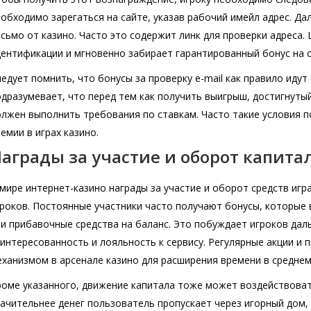
обходимо зарегаться на сайте, указав рабочий имейл адрес. Д
сьмо от казино. Часто это содержит линк для проверки адреса.
дентификации и мгновенно забирает гарантированный бонус на с
едует помнить, что бонусы за проверку e-mail как правило иду
дразумевает, что перед тем как получить выигрыш, достигнуты
олжен выполнить требования по ставкам. Часто такие условия
емии в играх казино.
аграды за участие и оборот капита
 мире интернет-казино награды за участие и оборот средств иг
гроков. Постоянные участники часто получают бонусы, которые 
и прибавочные средства на баланс. Это побуждает игроков дал
аинтересованность и лояльность к сервису. Регулярные акции и
ханизмом в арсенале казино для расширения времени в среднем
роме указанного, движение капитала тоже может воздействоват
начительнее денег пользователь пропускает через игорный дом,