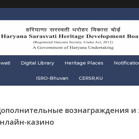
swati
Digital Library
Heritage Places
Notificatio
ISRO-Bhuvan
CERSR,KU
ополнительные вознаграждения и 
нлайн-казино