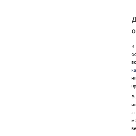
Д
о
В
ос
вк
к
и
пр
В
и
э
м
ве