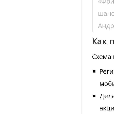
«Фри
шанс
Андр
Как 
Схема 
Реги
моб
Дела
акци