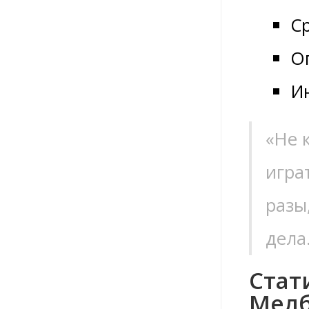
С
О
И
«Не 
игра
разы
дела
Стат
Мелб