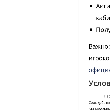
Акти
каби
Полу
Важно:
игроко
офици
Усло
Па
Срок действ
Минимальны