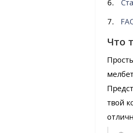
Ста
FA
Что 
Просты
мелбет
Предст
твой к
отличн