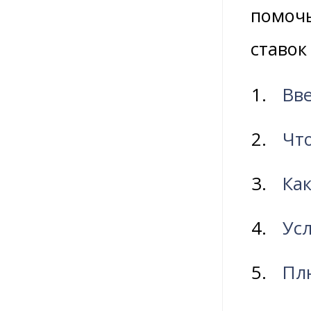
помочь
ставок
Вв
Что
Ка
Ус
Пл