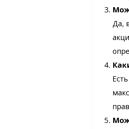
Мож
Да, 
акци
опре
Как
Есть
макс
прав
Мож