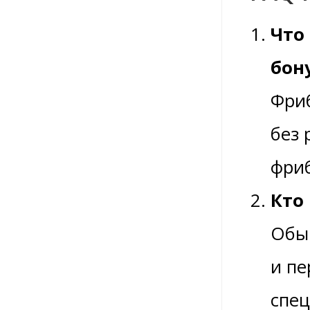
Что
бон
Фриб
без 
фриб
Кто
Обы
и пе
спе