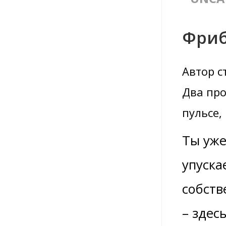
Фриб
Автор с
Два про
пульсе,
Ты уж
упуска
собств
– здес