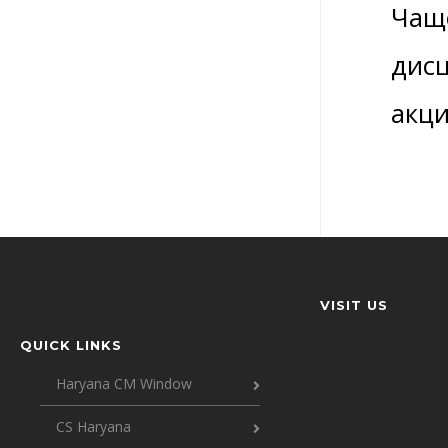
Чаще
дисц
акци
VISIT US
QUICK LINKS
Haryana CM Window
CS Haryana