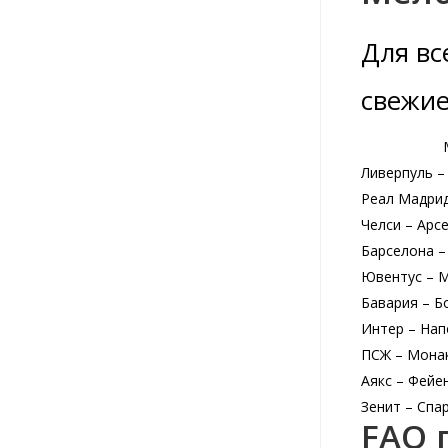
Для вс
свежие
Ливерпуль –
Реал Мадрид
Челси – Арс
Барселона –
Ювентус – 
Бавария – Б
Интер – Нап
ПСЖ – Мона
Аякс – Фейе
Зенит – Спа
FAQ 