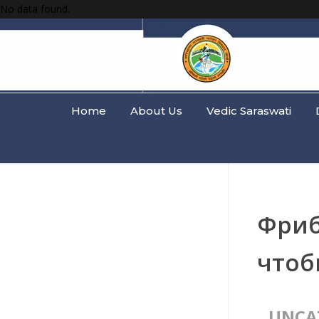
No data found.
Home
About Us
Vedic Saraswati
Фриб
чтоб
UNCA