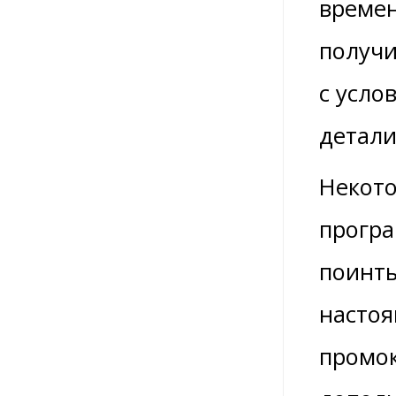
времен
получи
с усло
детали
Некото
програ
поинты
настоя
промок