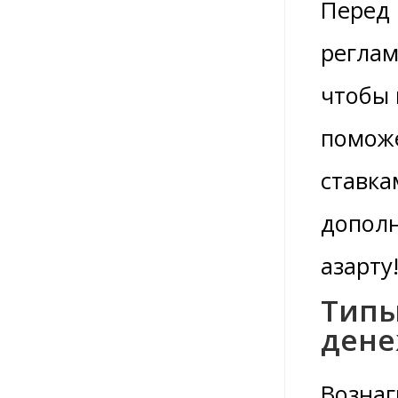
Перед 
реглам
чтобы 
поможе
ставка
дополн
азарту
Типы
дене
Вознаг