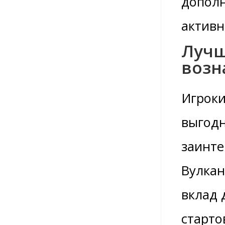
дополн
активн
Лучш
возн
Игроки
выгодн
заинте
Вулкан
вклад 
старто