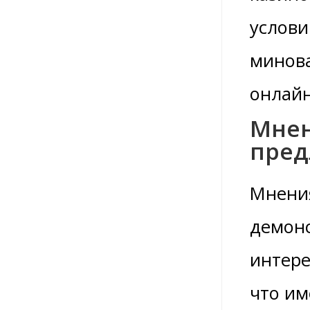
услови
минова
онлайн
Мнен
пред
Мнения
демонс
интере
что им