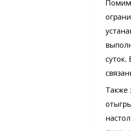
Помимо
ограни
устана
выполн
суток.
связан
Также 
отыгры
настол