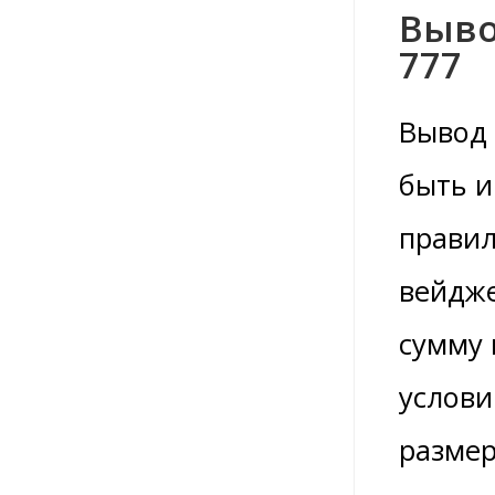
Выво
777
Вывод 
быть и
правил
вейдже
сумму 
услови
размер