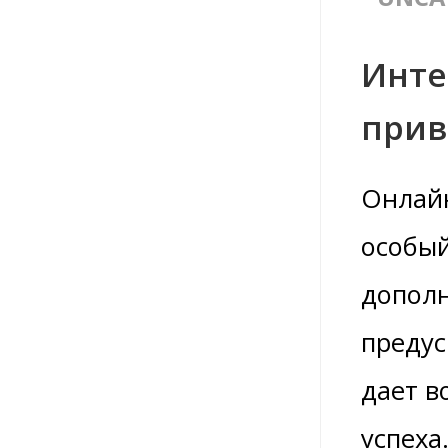
Инте
прив
Онлайн
особый
дополн
предус
дает в
успеха