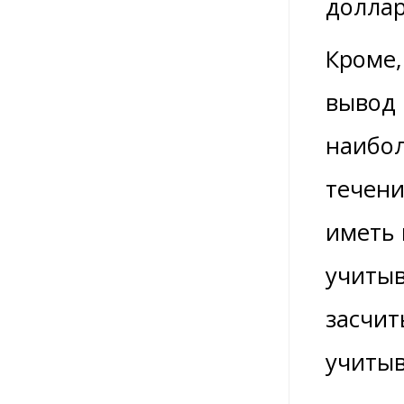
доллар
Кроме,
вывод 
наибол
течени
иметь 
учитыв
засчит
учитыв