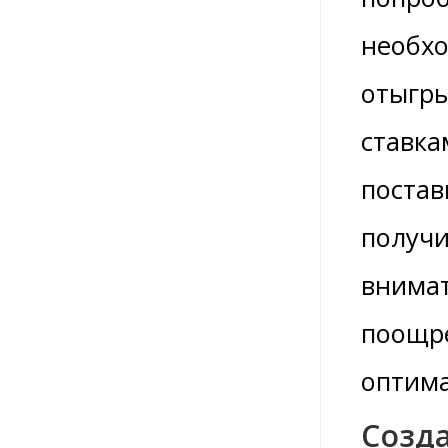
необхо
отыгры
ставка
постав
получи
внимат
поощре
оптима
Созда