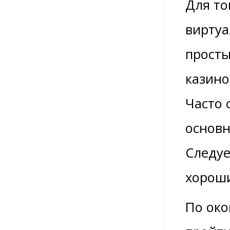
Для то
виртуа
просты
казино
Часто 
основн
Следуе
хороши
По око