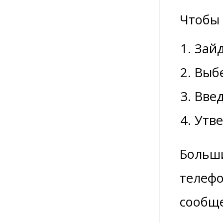
Чтобы 
Зайд
Выбе
Введ
Утве
Больш
телефо
сообще