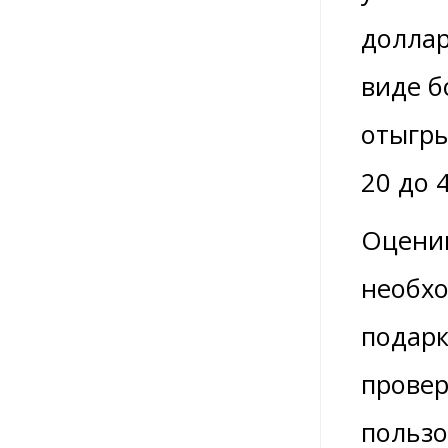
доллар
виде б
отыгры
20 до 
Оценив
необхо
подарк
провер
пользо