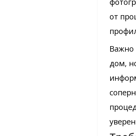
фотогр
от про
профил
Важно 
дом, н
информ
соперн
проце
уверен