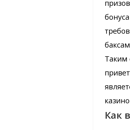
призов
бонуса
требов
баксам
Таким 
привет
являет
казино
Как 