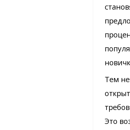
станов
предло
процен
популя
новичк
Тем не
открыт
требов
Это во