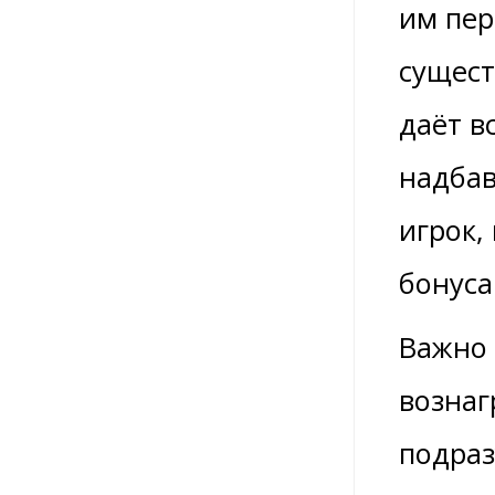
им пер
сущест
даёт в
надбав
игрок,
бонуса
Важно 
вознаг
подраз