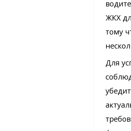
водите
ЖКХ дл
тому ч
нескол
Для у
соблюд
убедит
актуал
требов