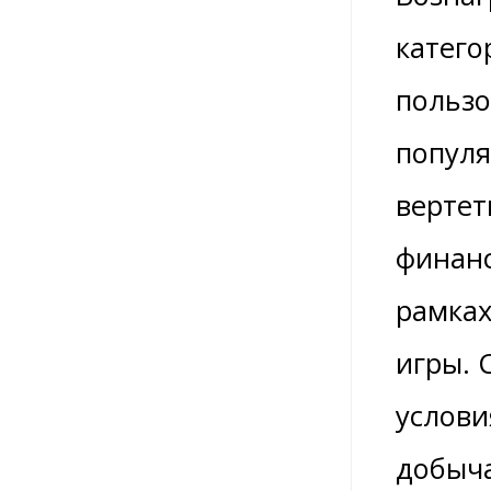
катего
пользо
популя
вертет
финанс
рамках
игры. 
услови
добыча