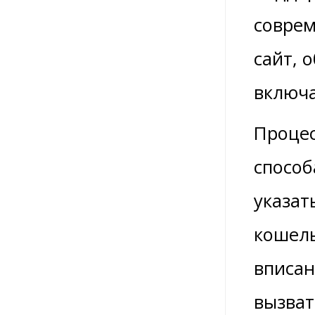
соврем
сайт, 
включа
Процес
способ
указат
кошель
вписан
вызват