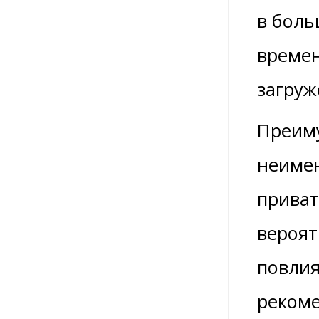
в боль
времен
загруж
Преиму
неимен
приват
вероят
повлия
рекоме