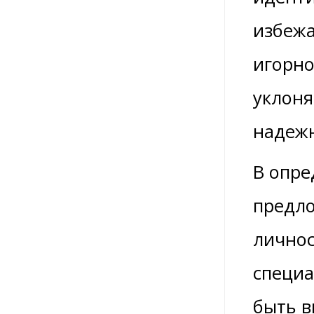
избежа
игорно
уклоня
надежн
В опре
предл
личнос
специа
быть в