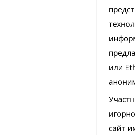
предст
технол
информ
предла
или Et
аноним
Участн
игорно
сайт и