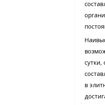
состав
органи
постоя
Наивыс
возмож
сутки,
состав
в элит
достиг