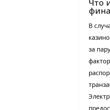
Что 
фина
В случ
казино
за пар
фактор
распор
транза
Электр
предос