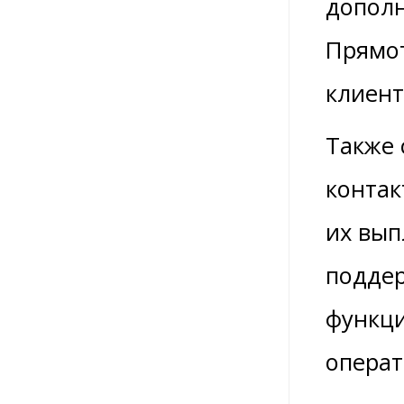
дополн
Прямот
клиент
Также 
контак
их вып
поддер
функци
операт