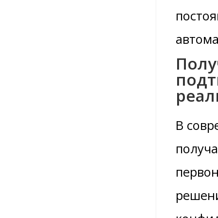
постоя
автома
Полу
подт
реал
В совр
получа
первон
решени