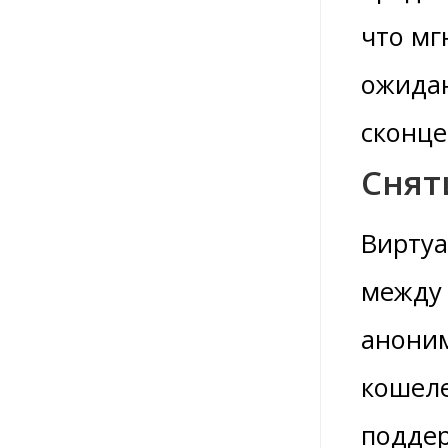
что мг
ожидан
сконце
Снят
Виртуа
между 
аноним
кошеле
подде