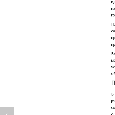
и
па
г
П
с
пр
пр
В
м
ч
о
П
В
р
с
об