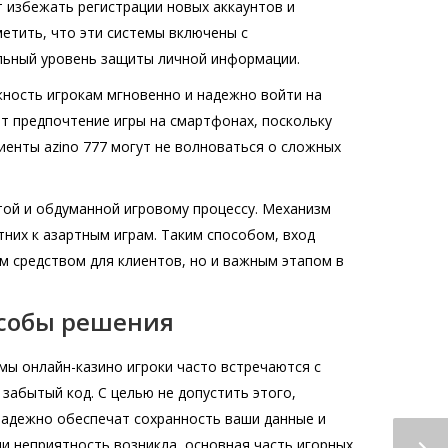
 избежать регистрации новых аккаунтов и
метить, что эти системы включены с
льный уровень защиты личной информации.
жность игрокам мгновенно и надежно войти на
т предпочтение игры на смартфонах, поскольку
иенты azino 777 могут не волноваться о сложных
той и обдуманной игровому процессу. Механизм
них к азартным играм. Таким способом, вход
м средством для клиентов, но и важным этапом в
особы решения
ы онлайн-казино игроки часто встречаются с
забытый код. С целью не допустить этого,
надежно обеспечат сохранность ваши данные и
ли неприятность возникла, основная часть игорных