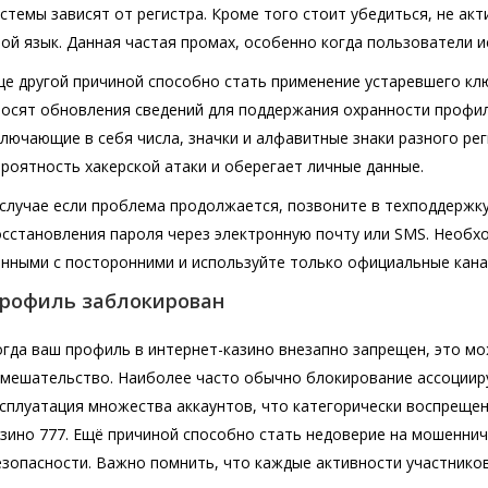
стемы зависят от регистра. Кроме того стоит убедиться, не ак
ной язык. Данная частая промах, особенно когда пользователи 
ще другой причиной способно стать применение устаревшего кл
росят обновления сведений для поддержания охранности профил
лючающие в себя числа, значки и алфавитные знаки разного ре
роятность хакерской атаки и оберегает личные данные.
 случае если проблема продолжается, позвоните в техподдержк
сстановления пароля через электронную почту или SMS. Необхо
анными с посторонними и используйте только официальные канал
рофиль заблокирован
огда ваш профиль в интернет-казино внезапно запрещен, это м
амешательство. Наиболее часто обычно блокирование ассоцииру
ксплуатация множества аккаунтов, что категорически воспреще
азино 777. Ещё причиной способно стать недоверие на мошенни
езопасности. Важно помнить, что каждые активности участнико