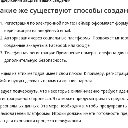
оддержания защиты ваших сведений.
акие же существуют способы создан
Регистрация по электронной почте: Геймер оформляет форму, 
верификацию на введённый email.
Авторизация через социальные платформы: Позволяет мгнове
созданные аккаунты в Facebook или Google.
Телефонная регистрация: Применение номера телефона для п
дополнительную безопасность.
аждый из этих методов имеет свои плюсы. К примеру, регистрац
бойти нужды держать в памяти лишние пароли.
ледует подчеркнуть, что некоторые онлайн-казино требуют иде
егистрационного процесса. Это может предусматривать предос
ерсональных данных. Эта мера необходима, чтобы предупредить
ользователей платформы. Игроки должны иметь готовность пре
рав для окончания процесса верификации.