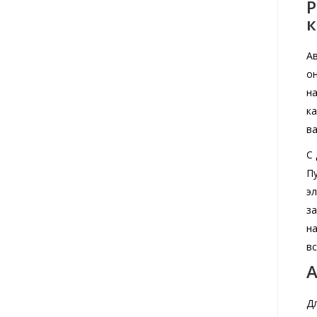
Р
А
он
н
к
в
С 
П
э
з
н
вс
А
Дл