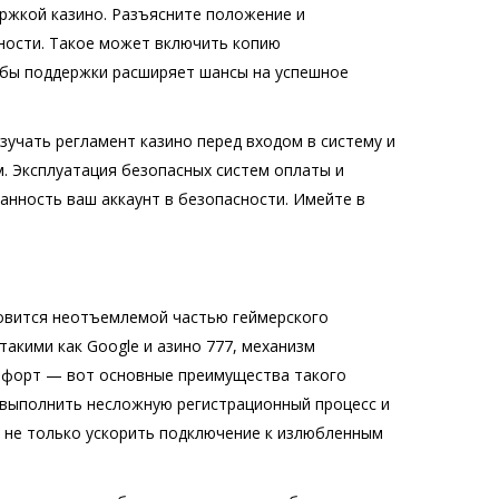
ржкой казино. Разъясните положение и
ности. Такое может включить копию
жбы поддержки расширяет шансы на успешное
учать регламент казино перед входом в систему и
. Эксплуатация безопасных систем оплаты и
анность ваш аккаунт в безопасности. Имейте в
новится неотъемлемой частью геймерского
акими как Google и азино 777, механизм
мфорт — вот основные преимущества такого
 выполнить несложную регистрационный процесс и
т не только ускорить подключение к излюбленным