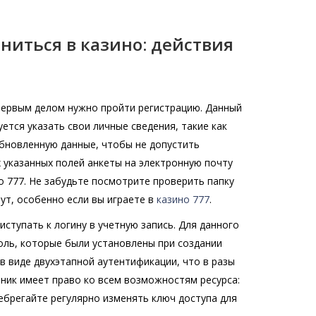
ниться в казино: действия
 первым делом нужно пройти регистрацию. Данный
ется указать свои личные сведения, такие как
бновленную данные, чтобы не допустить
х указанных полей анкеты на электронную почту
 777. Не забудьте посмотрите проверить папку
нут, особенно если вы играете в
казино 777
.
ступать к логину в учетную запись. Для данного
роль, которые были установлены при создании
в виде двухэтапной аутентификации, что в разы
ник имеет право ко всем возможностям ресурса:
небрегайте регулярно изменять ключ доступа для