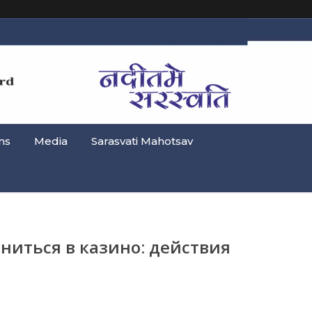
ns
Media
Sarasvati Mahotsav
ниться в казино: действия