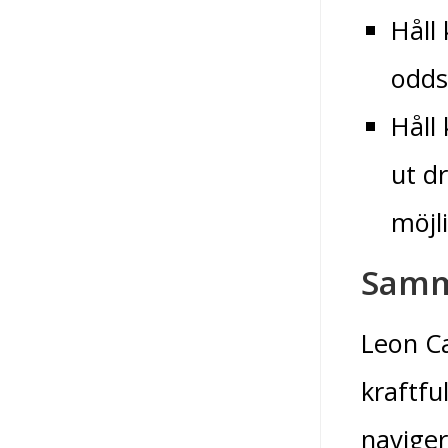
Håll
odds
Håll 
ut d
möjl
Samm
Leon Ca
kraftfu
naviger