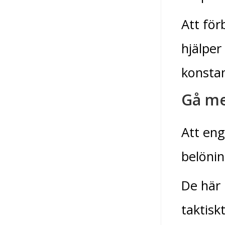
Att för
hjälper
konstan
Gå me
Att eng
belönin
De här 
taktis