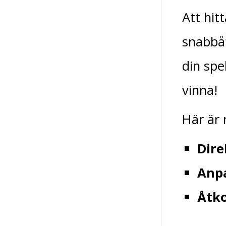
Att hit
snabbåt
din spe
vinna!
Här är 
Dire
Anp
Åtko