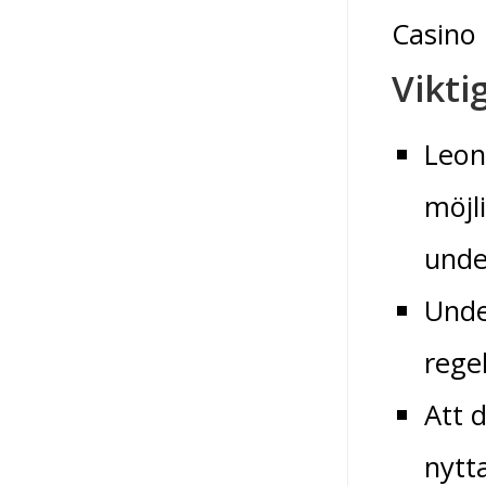
Casino 
Vikti
Leon
möjl
unde
Unde
rege
Att 
nytt