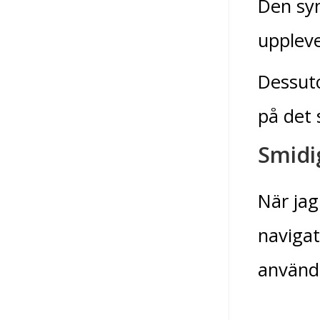
Den syn
uppleve
Dessut
på det 
Smidi
När jag
navigat
använd