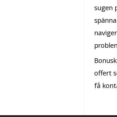
sugen p
spännan
naviger
proble
Bonuska
offert 
få kont