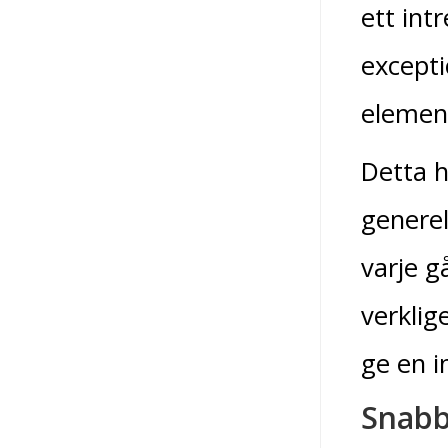
ett int
excepti
element
Detta h
generel
varje g
verklig
ge en i
Snabb