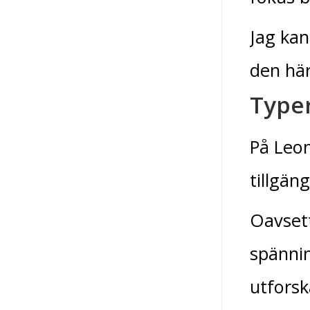
Jag ka
den här
Typer
På Leon
tillgän
Oavsett
spännin
utforsk