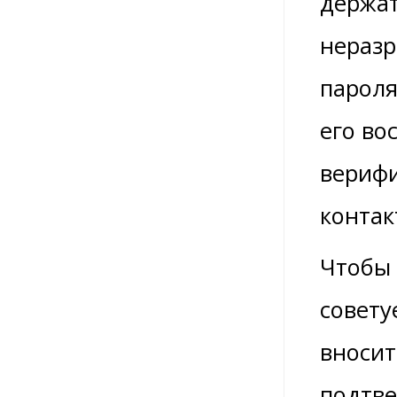
держат
неразр
пароля
его во
верифи
контак
Чтобы 
совету
вносит
подтве