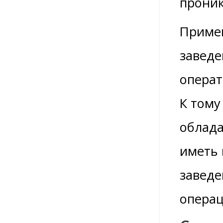
проник
Примен
заведе
операт
К тому
облада
иметь 
заведе
операц