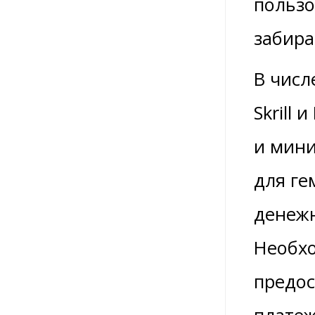
пользо
забира
В числ
Skrill
и мини
для ге
денежн
Необхо
предос