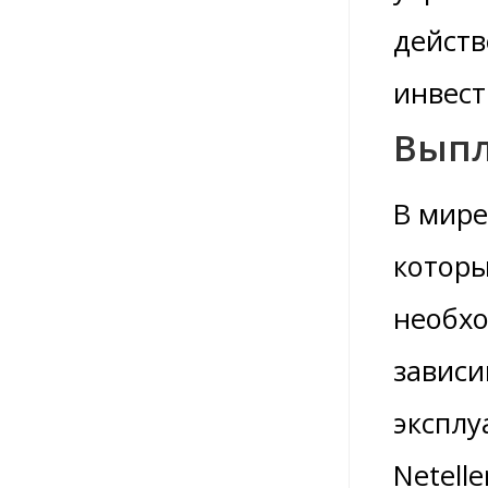
действ
инвест
Выпл
В мире
которы
необхо
зависи
эксплу
Netell