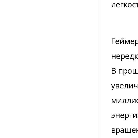
легкос
Геймер
нередк
В прош
увелич
миллио
энерги
вращен