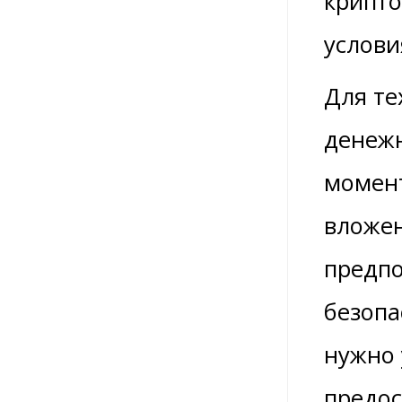
крипто
услови
Для те
денежн
момент
вложен
предпо
безопа
нужно 
предос