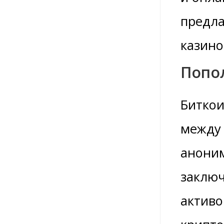
предла
казино
Попо
Биткои
между 
аноним
заключ
активо