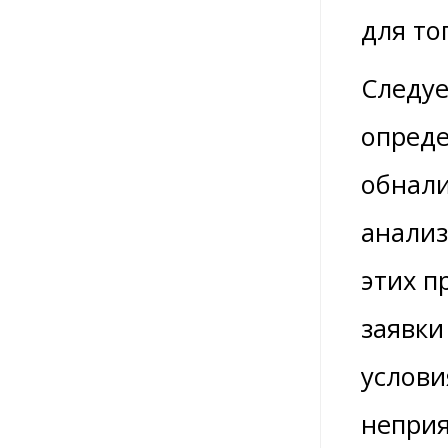
для то
Следуе
опред
обнали
анализ
этих п
заявки
услови
неприя