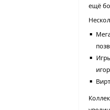
ещё бо
Нескол
Мег
позв
Игры
игор
Вирт
Коллек
увелич