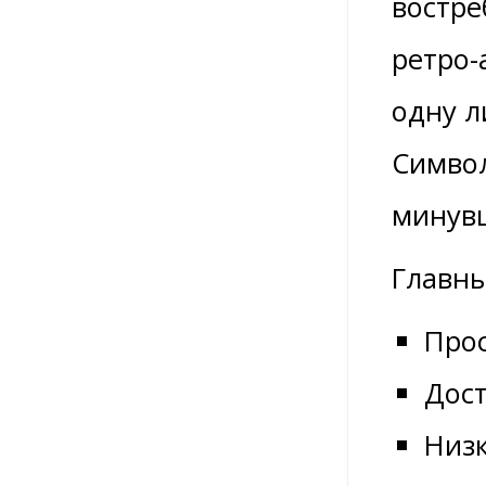
востре
ретро-
одну л
Символ
минувш
Главны
Прос
Дост
Низк