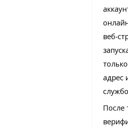
аккаун
онлайн
веб-ст
запуск
только
адрес 
службо
После 
верифи