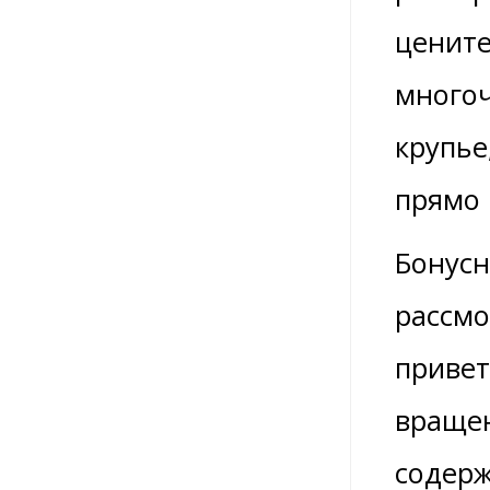
цените
многоч
крупье
прямо 
Бонусн
рассмо
привет
вращен
содерж