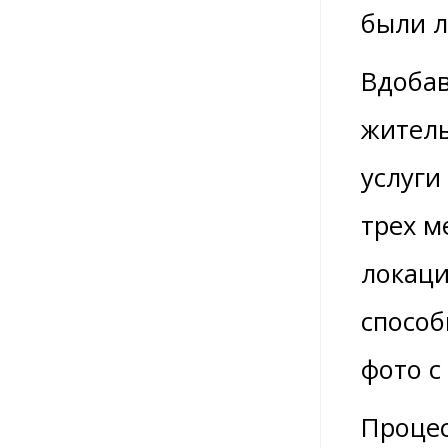
были л
Вдобав
житель
услуги
трех м
локаци
способ
фото с
Процес