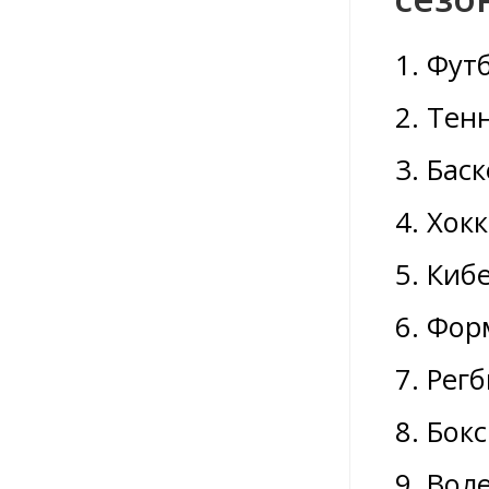
Футб
Тенн
Баск
Хокк
Кибе
Форм
Регб
Бокс
Воле