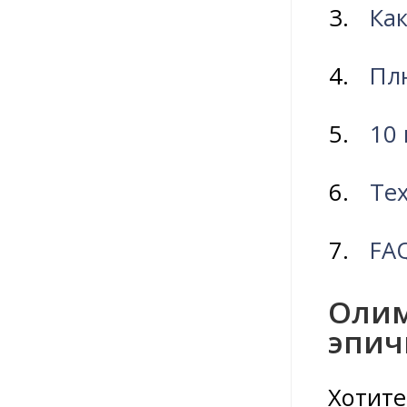
Как
Пл
10 
Те
FA
Олим
эпич
Хотите