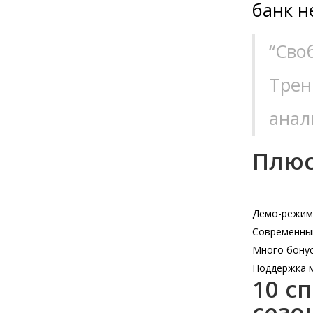
банк н
“Сво
Трен
анал
Плюс
Демо-режим 
Современны
Много бонус
Поддержка 
10 с
сезо