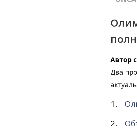
Олим
полн
Автор 
Два про
актуаль
Ол
Об