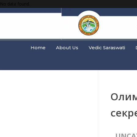
No data found.
Home
About Us
Vedic Saraswati
Олим
секр
UNCA