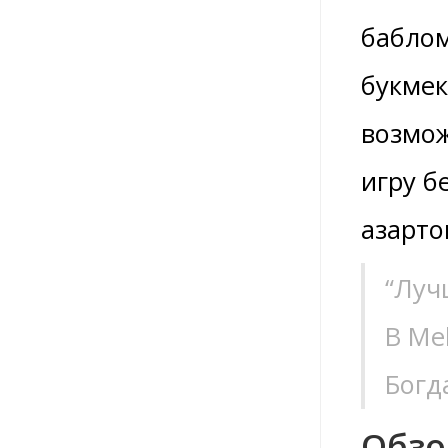
бабло
букмек
возмож
игру б
азарто
“Луч
В Me
Богд
Обзо