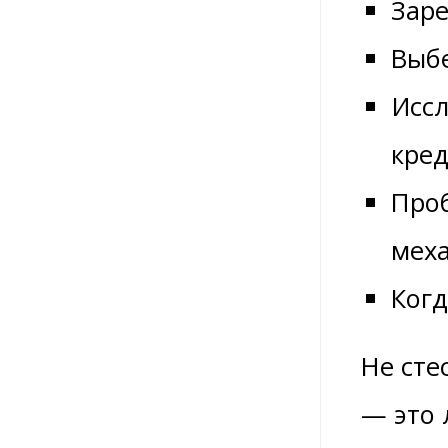
Заре
Выбе
Иссл
кред
Проб
меха
Когд
Не сте
— это 