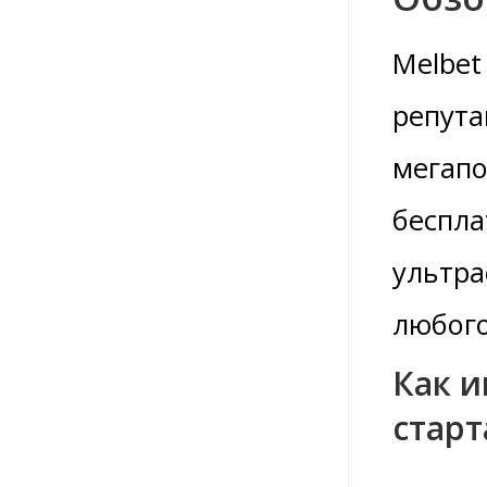
Melbet
репута
мегапо
беспла
ультра
любого
Как и
старт