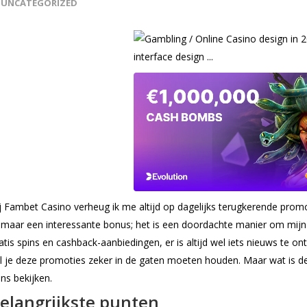
UNCATEGORIZED
j Fambet Casino verheug ik me altijd op dagelijks terugkerende pro
maar een interessante bonus; het is een doordachte manier om mijn 
atis spins en cashback-aanbiedingen, er is altijd wel iets nieuws te ontd
l je deze promoties zeker in de gaten moeten houden. Maar wat is d
ns bekijken.
elangrijkste punten