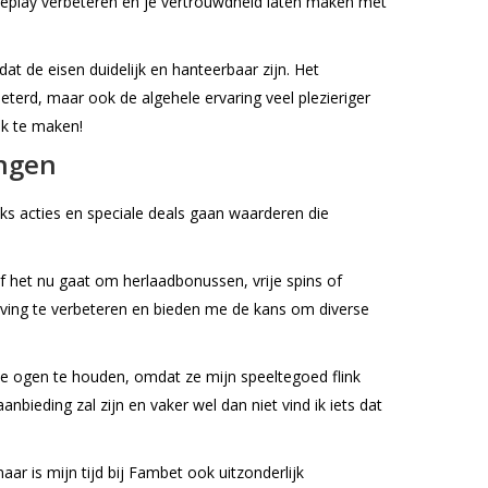
meplay verbeteren en je vertrouwdheid laten maken met
dat de eisen duidelijk en hanteerbaar zijn. Het
erd, maar ook de algehele ervaring veel plezieriger
ik te maken!
ingen
ks acties en speciale deals gaan waarderen die
f het nu gaat om herlaadbonussen, vrije spins of
ving te verbeteren en bieden me de kans om diverse
e ogen te houden, omdat ze mijn speeltegoed flink
bieding zal zijn en vaker wel dan niet vind ik iets dat
ar is mijn tijd bij Fambet ook uitzonderlijk