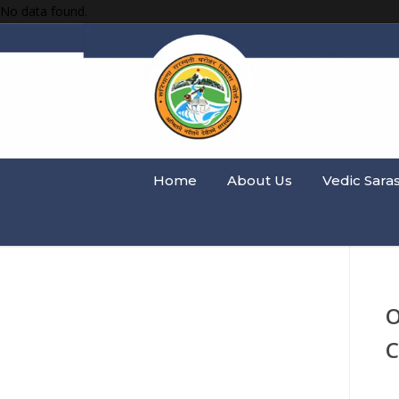
No data found.
Home
About Us
Vedic Sara
O
C