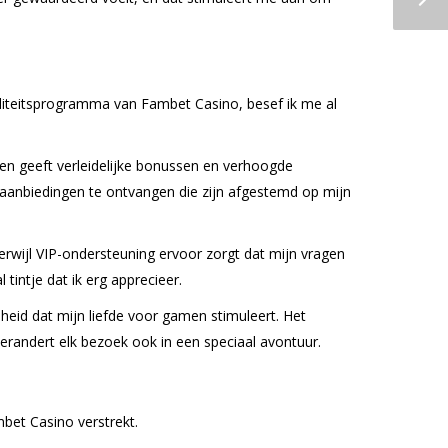
aliteitsprogramma van Fambet Casino, besef ik me al
en geeft verleidelijke bonussen en verhoogde
 aanbiedingen te ontvangen die zijn afgestemd op mijn
terwijl VIP-ondersteuning ervoor zorgt dat mijn vragen
tintje dat ik erg apprecieer.
nheid dat mijn liefde voor gamen stimuleert. Het
erandert elk bezoek ook in een speciaal avontuur.
mbet Casino verstrekt.