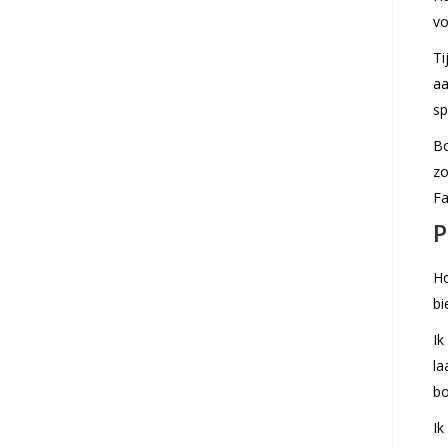
vo
Ti
aa
sp
Bo
zo
Fa
P
Ho
bi
Ik
la
bo
Ik