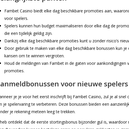
Fambet Casino biedt elke dag beschikbare promoties aan, waaronde
voor spelers.
Spelers kunnen hun budget maximaliseren door elke dag de promot
die een tijdelijk geldig zijn.
Dankzij elke dag beschikbare promoties kunt u zonder risico’s nieu
Door gebruik te maken van elke dag beschikbare bonussen kun je o
kansen om te winnen vergroten.
Houd de meldingen van Fambet in de gaten voor aankondigingen va
promoties.
anmeldbonussen voor nieuwe spelers
nneer je je voor het eerst inschrijft bij Fambet Casino, zul je al s
 je spelervaring te verbeteren. Deze bonussen bieden een aanzienlijk v
nder je rekening meteen leeg te trekken.
 heb ontdekt dat de eerste stortingsbonus bijzonder gul is, waardoo