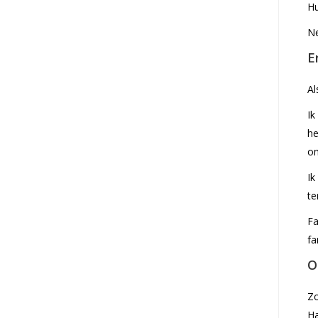
Hu
Ne
E
Al
Ik
he
om
Ik
te
Fa
fa
O
Zo
Ha