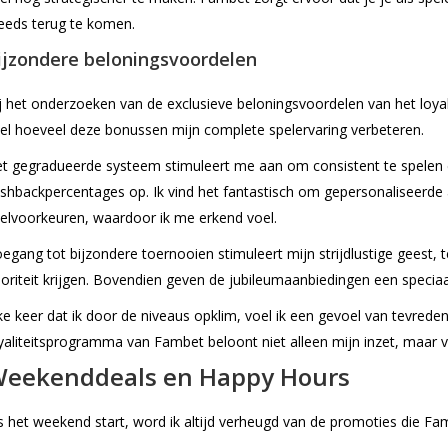
eeds terug te komen.
ijzondere beloningsvoordelen
j het onderzoeken van de exclusieve beloningsvoordelen van het loy
el hoeveel deze bonussen mijn complete spelervaring verbeteren.
t gegradueerde systeem stimuleert me aan om consistent te spelen 
shbackpercentages op. Ik vind het fantastisch om gepersonaliseerde
elvoorkeuren, waardoor ik me erkend voel.
egang tot bijzondere toernooien stimuleert mijn strijdlustige geest, 
ioriteit krijgen. Bovendien geven de jubileumaanbiedingen een speciaal 
ke keer dat ik door de niveaus opklim, voel ik een gevoel van tevrede
yaliteitsprogramma van Fambet beloont niet alleen mijn inzet, maar v
eekenddeals en Happy Hours
s het weekend start, word ik altijd verheugd van de promoties die Fa