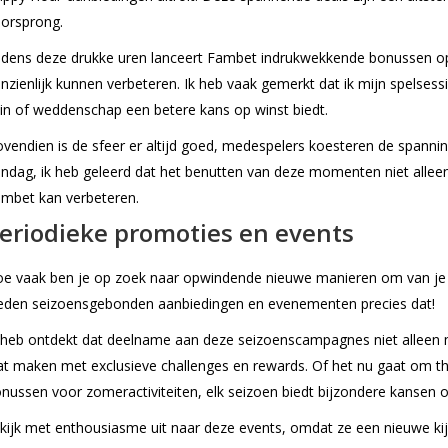
orsprong.
jdens deze drukke uren lanceert Fambet indrukwekkende bonussen op 
nzienlijk kunnen verbeteren. Ik heb vaak gemerkt dat ik mijn spelsess
in of weddenschap een betere kans op winst biedt.
vendien is de sfeer er altijd goed, medespelers koesteren de spanni
ndag, ik heb geleerd dat het benutten van deze momenten niet alleen
mbet kan verbeteren.
eriodieke promoties en events
e vaak ben je op zoek naar opwindende nieuwe manieren om van je f
eden seizoensgebonden aanbiedingen en evenementen precies dat!
 heb ontdekt dat deelname aan deze seizoenscampagnes niet alleen 
at maken met exclusieve challenges en rewards. Of het nu gaat om t
nussen voor zomeractiviteiten, elk seizoen biedt bijzondere kansen 
 kijk met enthousiasme uit naar deze events, omdat ze een nieuwe kij