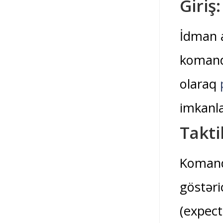
Giriş
İdman an
komanda
olaraq
imkanlar
Takti
Komanda
göstəri
(expect