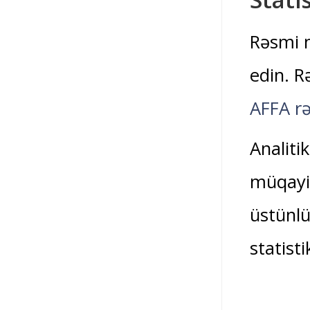
Rəsmi m
edin. R
AFFA rə
Analiti
müqayis
üstünlü
statist