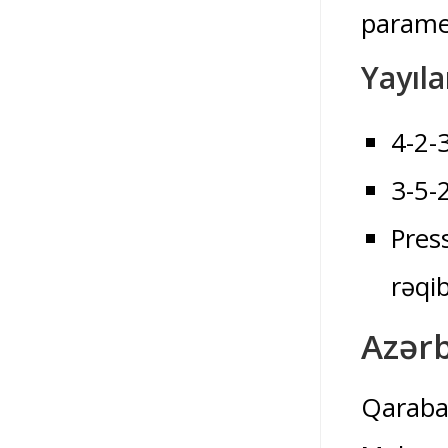
paramet
Yayıla
4-2-
3-5-
Pres
rəqib
Azər
Qarabağ