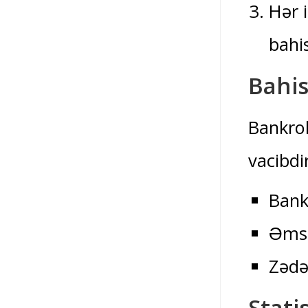
Hər 
bahi
Bahis
Bankrol
vacibdi
Bank
Əmsa
Zədə
Stati