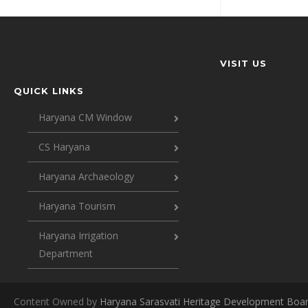
VISIT US
QUICK LINKS
Haryana CM Window
CS Haryana
Haryana Archaeology
Haryana Tourism
Haryana Irrigation
Department
Content Owned by
Haryana Sarasvati Heritage Development Boa