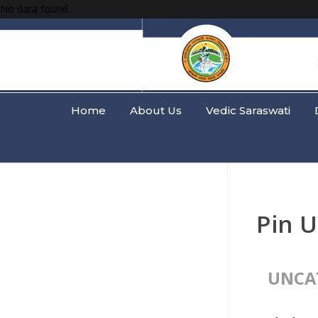
No data found.
Home
About Us
Vedic Saraswati
Pin U
UNCA