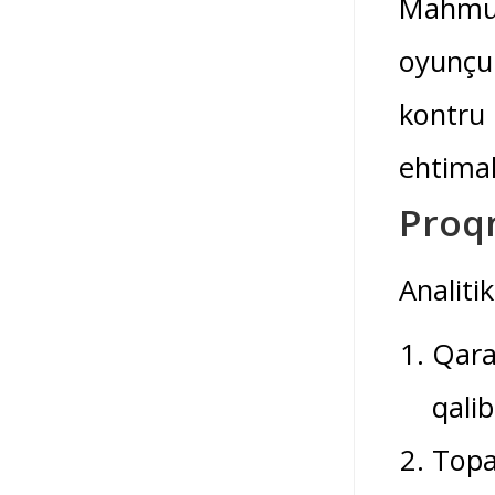
Mahmud
oyunçul
kontru 
ehtimall
Proq
Analiti
Qara
qali
Topa