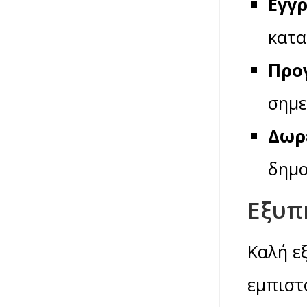
Εγγ
κατα
Προ
σημε
Δωρ
δημο
Εξυπ
Καλή ε
εμπιστ