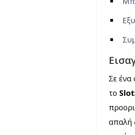
Μπ
Εξ
Συ
Εισα
Σε ένα
το
Slo
προορι
απαλή 