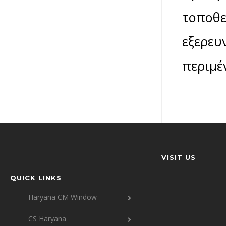
τοποθε
εξερευ
περιμέν
VISIT US
QUICK LINKS
Haryana CM Window
CS Haryana