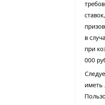
требов
ставок
призов
в случ
при ко
000 ру
Следуе
иметь 
Пользо