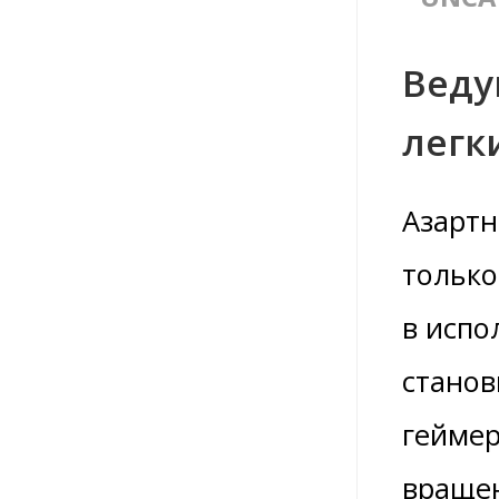
Веду
легк
Азартн
только
в испо
станов
геймер
вращен