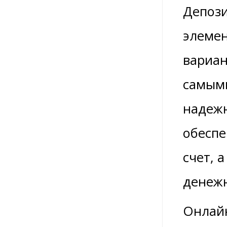
Депози
элемен
вариан
самыми
надежн
обеспе
счет, 
денежн
Онлайн