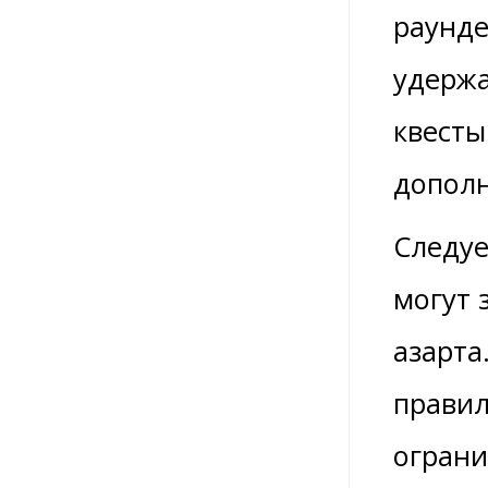
раунде
удержа
квесты
дополн
Следуе
могут 
азарта
правил
ограни