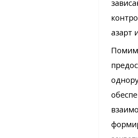
зависа
контро
азарт 
Помимо
предос
однору
обеспе
взаимо
формир