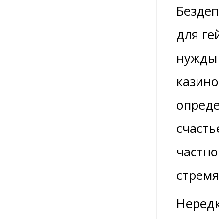
Бездеп
для ге
нужды 
казино
опреде
счасть
частно
стремя
Нередк