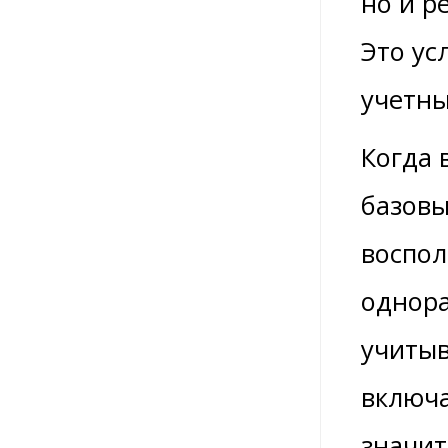
но и р
Это ус
учетны
Когда 
базовы
воспол
однора
учитыв
включа
значит