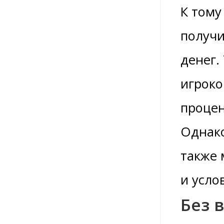
К тому
получи
денег.
игроко
процен
Однако
также 
и усло
Без 