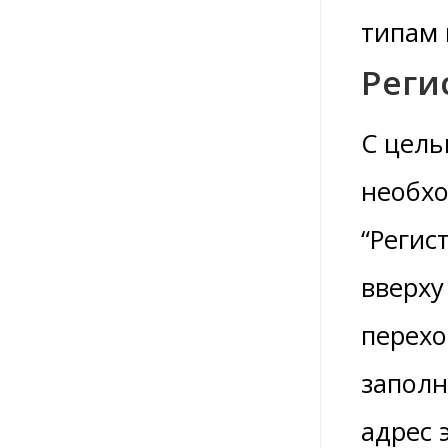
типам 
Реги
С цель
необхо
“Регис
вверху
перехо
заполн
адрес 