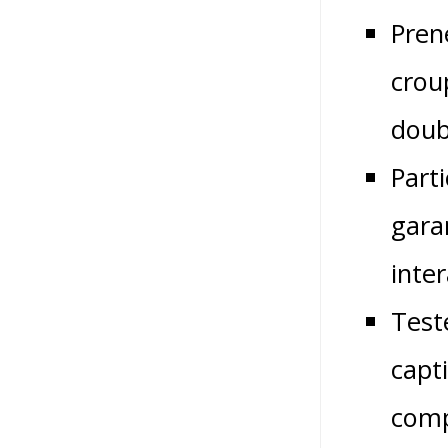
Pren
crou
doub
Part
gara
inte
Test
capt
comp