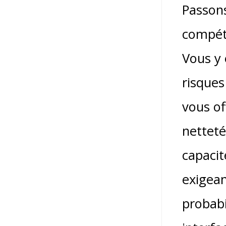
Passons
compéti
Vous y 
risques
vous of
netteté
capacit
exigean
probabi