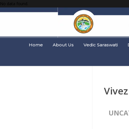
No data found.
Home
About Us
Vedic Saraswati
Vivez
UNCA