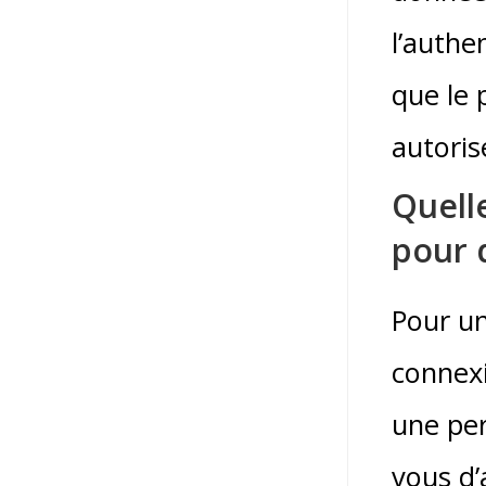
l’authe
que le 
autoris
Quell
pour d
Pour un
connexi
une per
vous d’