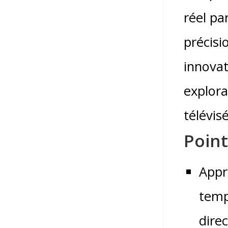
réel pa
précisi
innovat
explora
télévis
Point
Appr
temp
direc