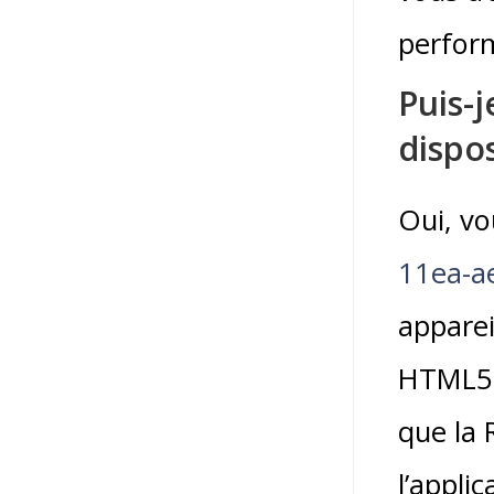
perfor
Puis-j
dispos
Oui, v
11ea-a
apparei
HTML5, 
que la 
l’appli