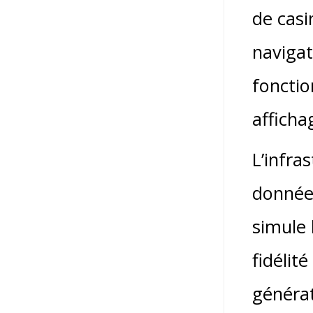
de casi
navigat
fonctio
afficha
L’infra
données
simule 
fidélit
généra