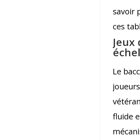
savoir 
ces tab
Jeux 
éche
Le bacc
joueurs
vétéran
fluide 
mécanis