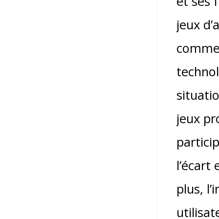
et ses 
jeux d’
comme «
technol
situati
jeux pr
partici
l’écart
plus, l
utilisa