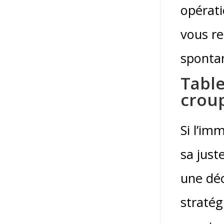
opérati
vous r
spontan
Table
croup
Si l’im
sa just
une déc
stratég