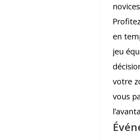
novices
Profite
en temp
jeu équ
décisio
votre z
vous pa
l’avant
Évén