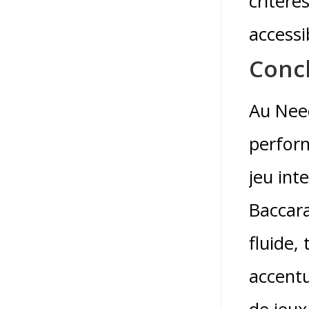
critère
accessi
Conc
Au Need
perform
jeu int
Baccara
fluide,
accentu