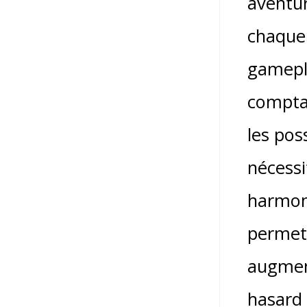
aventur
chaque 
gamepla
comptag
les pos
nécessi
harmoni
permet
augment
hasard 