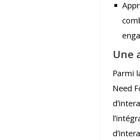
Appr
comb
enga
Une 
Parmi l
Need Fo
d’inter
l’intég
d’inter