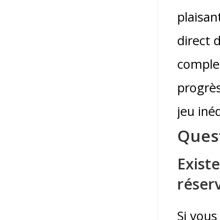
plaisan
direct 
complex
progrès
jeu inéd
Ques
Exist
réser
Si vous