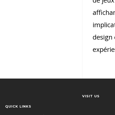
de jeu
afficha
implica
design 
expéri
VISIT US
QUICK LINKS