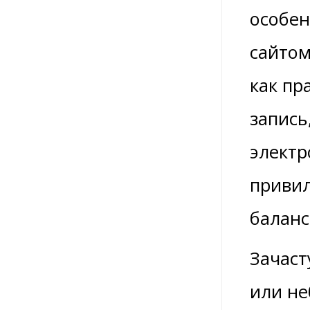
особен
сайтом
как пр
запись
электр
привил
баланс
Зачаст
или не