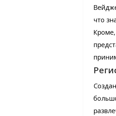
Вейдже
что зн
Кроме,
предст
приним
Реги
Создан
большо
развле