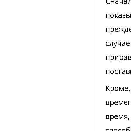
Сначал
показы
прежде
случае
прирав
постав
Кроме,
времен
время,
способ