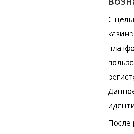
возн
С цель
казино
платфо
пользо
регист
Данное
иденти
После 