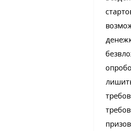
старто
возмож
денежк
безвло
опробо
лишить
требов
требов
призов