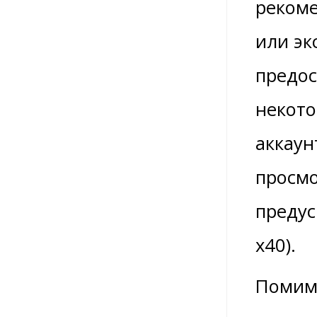
рекоме
или эк
предос
некото
аккаун
просмо
предус
x40).
Помимо