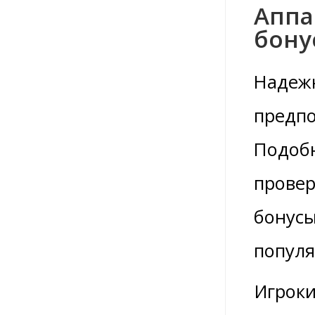
Аппа
бону
Надежн
предпо
Подоб
провер
бонусы
популя
Игроки