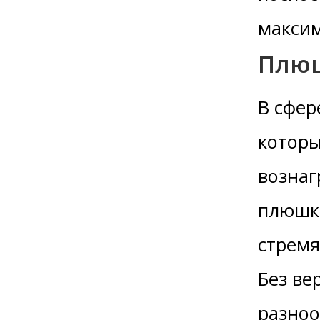
максим
Плюш
В сфер
которы
вознаг
плюшки
стремя
Без ве
разноо