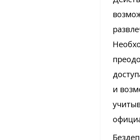
возмож
развле
Необхо
преодо
доступ
и возм
учитыв
официа
Бездеп