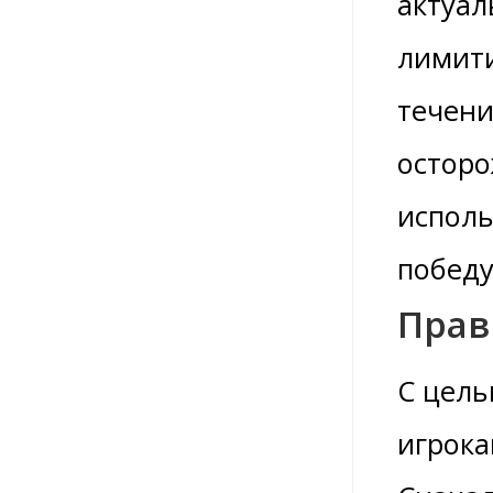
актуал
лимити
течени
осторо
исполь
победу
Прав
С цель
игрока