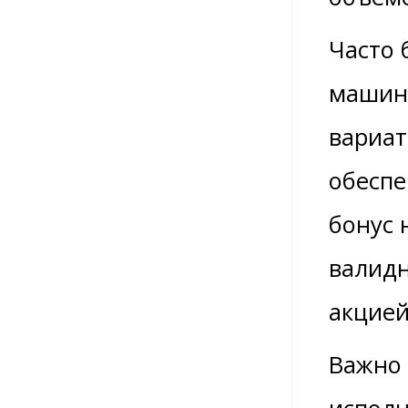
Часто 
машина
вариат
обеспе
бонус 
валидн
акцией
Важно 