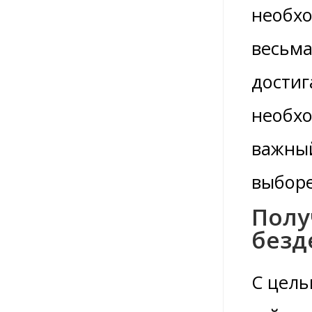
необхо
весьма
достиг
необхо
важный
выборе
Полу
безд
С цель