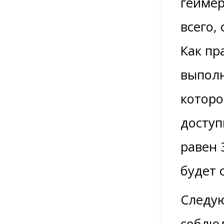
геймер
всего,
Как пр
выполн
которо
доступ
равен 
будет 
Следую
соблюд