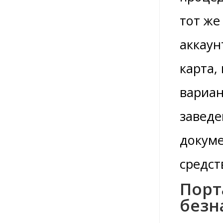
тот же
аккаун
карта,
вариан
заведе
докуме
средст
Порт
безн