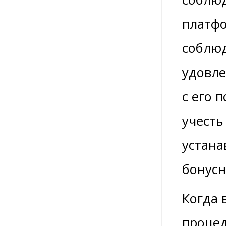
платфо
соблюд
удовле
с его 
учесть
устана
бонусн
Когда 
процед