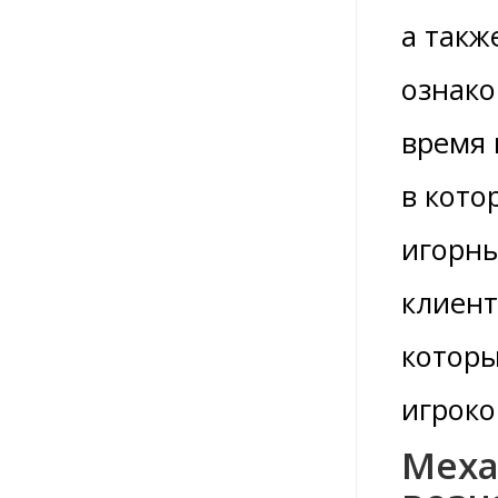
а такж
ознако
время 
в кото
игорны
клиент
которы
игроко
Меха