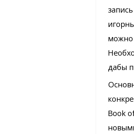
запись
игорны
можно 
Необхо
дабы п
Основн
конкре
Book o
новыми