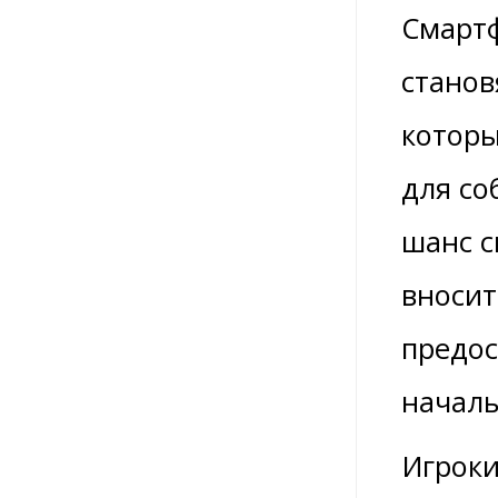
Смарт
станов
которы
для со
шанс с
вносит
предос
начал
Игроки