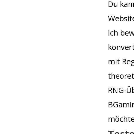
Du kan
Websit
Ich bew
konvert
mit Reg
theoret
RNG-Übe
BGamin
möchtes
Test