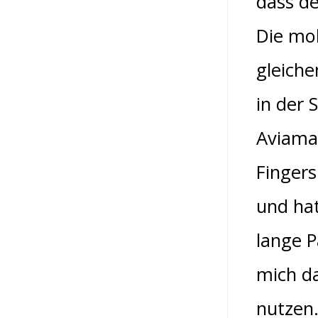
dass de
Die mob
gleiche
in der 
Aviama
Fingers
und hat
lange P
mich da
nutzen