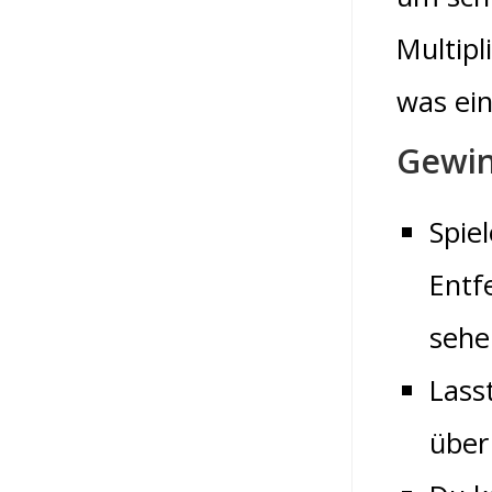
Multipl
was ein
Gewin
Spie
Entf
sehe
Lass
über