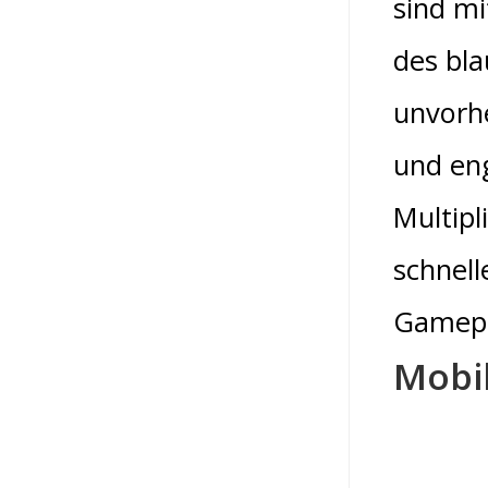
sind mi
des bla
unvorh
und en
Multipl
schnell
Gamepla
Mobi