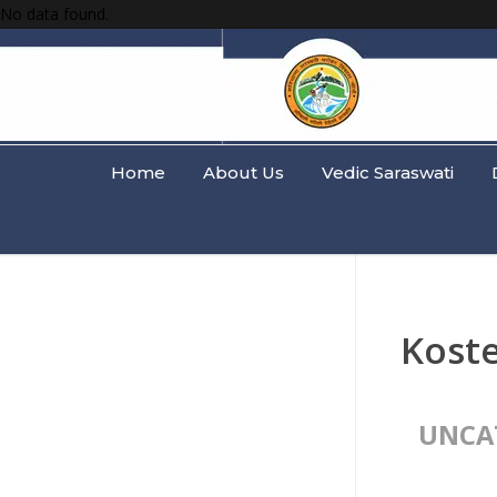
No data found.
Home
About Us
Vedic Saraswati
Kost
UNCA