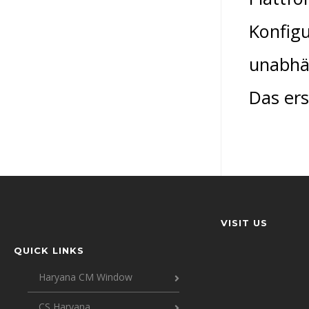
Konfigu
unabhä
Das ers
VISIT US
QUICK LINKS
Haryana CM Window
CS Haryana