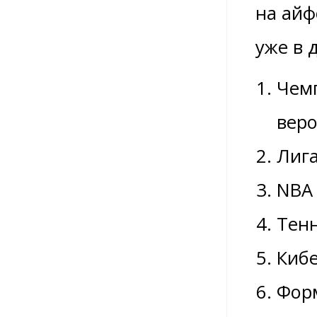
на айф
уже в 
Чемп
веро
Лига
NBA 
Тенн
Кибе
Форм