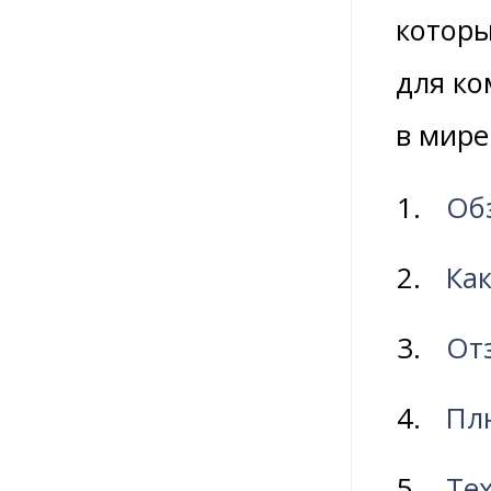
которы
для ко
в мире
Об
Как
От
Пл
Те