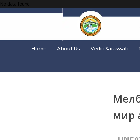
No data found.
Home
About Us
Vedic Saraswati
Мелб
мир 
UNCA