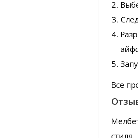
Выбе
След
Разр
айф
Запу
Все пр
Отзыв
Мелбет
стиля.