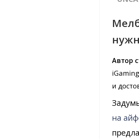
Мелб
нужн
Автор с
iGamin
и досто
Задумы
на айф
предла