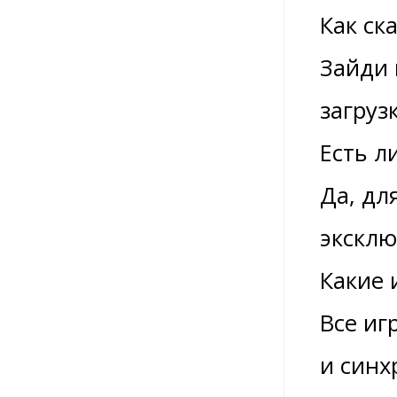
Как ск
Зайди 
загруз
Есть л
Да, дл
эксклю
Какие 
Все иг
и синх