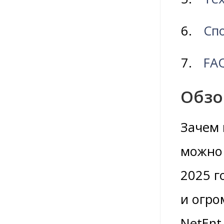
Сп
FA
Обзо
Зачем 
можно 
2025 г
и огро
NetEnt