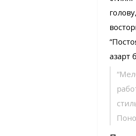
голову
востор
“Посто
азарт 
“Мел
рабо
стил
Поно