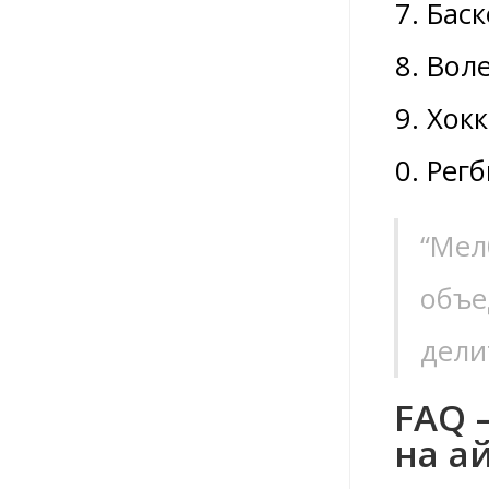
Баск
Воле
Хокк
Регб
“Мел
объе
дели
FAQ 
на а