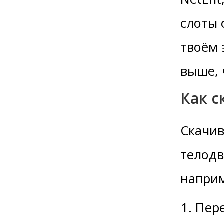
слоты 
твоём 
выше, 
Как с
Скачив
телодв
напри
Пере