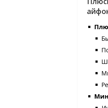
Плюс
айфо
Плю
Бы
П
Ш
Мг
Ре
Мин
И